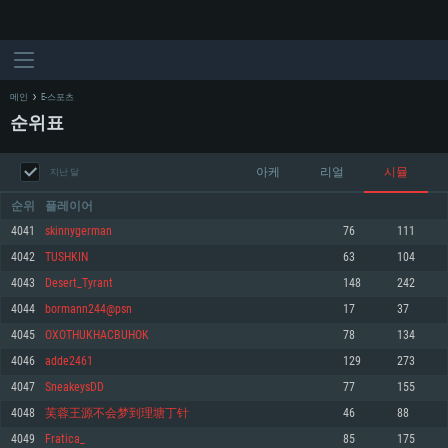
메인
E-스포츠
순위표
아케
리얼
시뮬
지난 달
순위
플레이어
4041
skinnygerman
76
111
4042
TUSHKIN
63
104
시스템 요구사항
4043
Desert_Tyrant
148
242
4044
bormann244@psn
17
37
PC
MAC
4045
OXOTHUKHACBUHOK
78
134
Linux
4046
adde2461
129
273
최소사양
최소사양
최소사양
4047
SneakeysDD
77
155
운영체제: Windows 10 (64 bit)
운영체제: Mac OS Big Sur 11.0
운영체제: 64bit Linux 중 최신 버전
4048
芙蓉王源不会梦到理塘丁针
46
88
4049
Fratica_
85
175
프로세서: 2.2 GHz 듀얼코어 이상
프로세서: 최소 2.2 GHz의 Core i5 (Intel Xeon 은 지원하지 않습니다)
프로세서: 2.4 GHz 듀얼코어