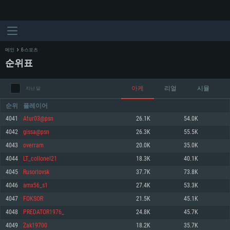
메인
E-스포츠
순위표
아케
리얼
시뮬
지난 달
순위
플레이어
4041
Atur03@psn
26.1K
54.0K
4042
gissa@psn
26.3K
55.5K
시스템 요구사항
4043
overram
20.0K
35.0K
4044
LT_collonel21
18.3K
40.1K
PC
MAC
4045
Rusorlovsk
37.7K
73.8K
Linux
4046
amx56_s1
27.4K
53.3K
최소사양
최소사양
최소사양
4047
FOKSOR
21.5K
45.1K
운영체제: Windows 10 (64 bit)
운영체제: Mac OS Big Sur 11.0
운영체제: 64bit Linux 중 최신 버전
4048
PREDATOR1976_
24.8K
45.7K
4049
Zak19700
18.2K
35.7K
프로세서: 2.2 GHz 듀얼코어 이상
프로세서: 최소 2.2 GHz의 Core i5 (Intel Xeon 은 지원하지 않습니다)
프로세서: 2.4 GHz 듀얼코어