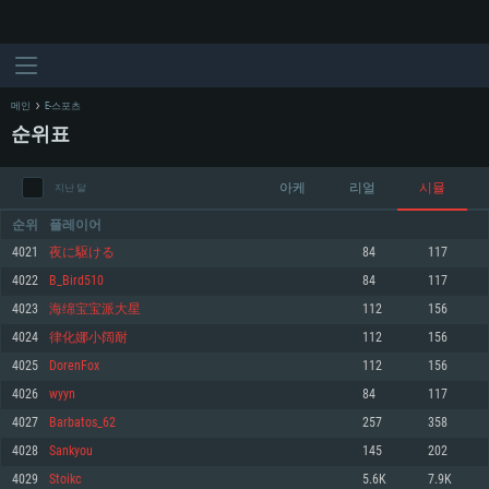
메인
E-스포츠
순위표
아케
리얼
시뮬
지난 달
순위
플레이어
4021
夜に駆ける
84
117
4022
B_Bird510
84
117
시스템 요구사항
4023
海绵宝宝派大星
112
156
4024
律化娜小阔耐
112
156
PC
MAC
4025
DorenFox
112
156
Linux
4026
wyyn
84
117
최소사양
최소사양
최소사양
4027
Barbatos_62
257
358
운영체제: Windows 10 (64 bit)
운영체제: Mac OS Big Sur 11.0
운영체제: 64bit Linux 중 최신 버전
4028
Sankyou
145
202
4029
Stoikc
5.6K
7.9K
프로세서: 2.2 GHz 듀얼코어 이상
프로세서: 최소 2.2 GHz의 Core i5 (Intel Xeon 은 지원하지 않습니다)
프로세서: 2.4 GHz 듀얼코어