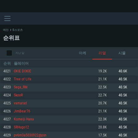
메인
E-스포츠
순위표
아케
리얼
시뮬
지난 달
순위
플레이어
4021
OKIE DOKIE
19.2K
40.6K
4022
Tree of Life
21.1K
40.5K
시스템 요구사항
4023
Sega_RM
22.5K
40.5K
4024
SkooR
22.7K
40.5K
PC
MAC
4025
vamarad
20.7K
40.5K
Linux
4026
JimBear76
21.1K
40.5K
최소사양
최소사양
최소사양
4027
Komeiji Hana
22.3K
40.5K
운영체제: Windows 10 (64 bit)
운영체제: Mac OS Big Sur 11.0
운영체제: 64bit Linux 중 최신 버전
4028
SRHugo12
20.8K
40.5K
4029
pv6m3a5030922@psn
17.5K
40.5K
프로세서: 2.2 GHz 듀얼코어 이상
프로세서: 최소 2.2 GHz의 Core i5 (Intel Xeon 은 지원하지 않습니다)
프로세서: 2.4 GHz 듀얼코어