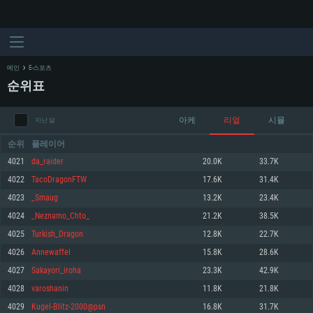
메인
E-스포츠
순위표
아케
리얼
시뮬
지난 달
순위
플레이어
4021
da_raider
20.0K
33.7K
4022
TacoDragonFTW
17.6K
31.4K
시스템 요구사항
4023
_Smaug
13.2K
23.4K
4024
_Neznamo_Chto_
21.2K
38.5K
PC
MAC
4025
Turkish_Dragon
12.8K
22.7K
Linux
4026
Annewaffel
15.8K
28.6K
최소사양
최소사양
최소사양
4027
Sakayori_iroha
23.3K
42.9K
운영체제: Windows 10 (64 bit)
운영체제: Mac OS Big Sur 11.0
운영체제: 64bit Linux 중 최신 버전
4028
varoshanin
11.8K
21.8K
4029
Kugel-Blitz-2000@psn
16.8K
31.7K
프로세서: 2.2 GHz 듀얼코어 이상
프로세서: 최소 2.2 GHz의 Core i5 (Intel Xeon 은 지원하지 않습니다)
프로세서: 2.4 GHz 듀얼코어