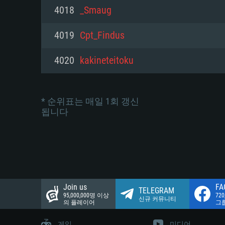
네트워크: 브로드밴드 인터넷
4018
_Smaug
여유 저장 공간: 22.1 GB (최소
네트워크: 브로드밴드 인터넷
여유 저장 공간: 22.1 GB (최소
4019
Cpt_Findus
여유 저장 공간: 22.1 GB (최소
4020
kakineteitoku
* 순위표는 매일 1회 갱신
됩니다
Join us
FA
TELEGRAM
95,000,000명 이상
72
신규 커뮤니티
의 플레이어
그
게임
미디어