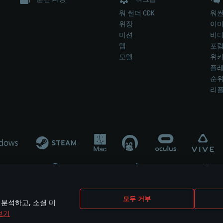
워 썬더 CDK
워썬
위장
이
미션
비
맵
포
모델
위
플레
순
리
개발 업체나 장비 제조 업체가 게임 개발 후원 또는 홍보에 참여하지 않습니
모두 거부
 분석하고, 소셜 미
mes are the property of their respective owners.
보기
개인정보 정책