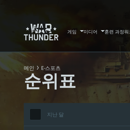
게임
미디어
훈련 과정
워
메인
E-스포츠
순위표
지난 달