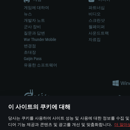
게임에 대하여
파트너십
뉴스
비디오
개발자 노트
스크린샷
군사 장비
월페이퍼
질문과 답변
사운드트랙
War Thunder Mobile
자료집
변경점
초대장
Gaijin Pass
유용한 소프트웨어
이 사이트의 쿠키에 대해
게임 에서 어떠한 현실의 무기나 차량을 묘사하는 것은 무기 
당사는 쿠키를 사용하여 사이트 성능 및 사용에 대한 정보를 수집 및
© 2011—2026 Gaijin Games Kft. All trademarks, logos and brand na
디어 기능 제공과 콘텐츠 및 광고를 개선 및 맞춤화합니다.
더 알아
이용 약관
이용 약관