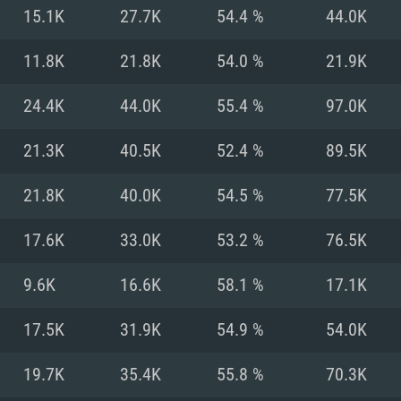
MAC
15.1K
27.7K
54.4 %
44.0K
11.8K
21.8K
54.0 %
21.9K
권장 사양
권장 사양
권장 사양
24.4K
44.0K
55.4 %
97.0K
버전
운영체제: Windows 1
운영체제: Mac OS B
운영체제: Ubuntu 20
21.3K
40.5K
52.4 %
89.5K
상
(Intel Xeon 은 지
프로세서: Intel Co
프로세서: Core i7
프로세서: Intel Cor
21.8K
40.0K
54.5 %
77.5K
다)
메모리: 16 GB 이
메모리: 16 GB
17.6K
33.0K
53.2 %
76.5K
메모리: 8 GB
 지원하는 AMD
고, 최신 그래픽 드라
그래픽 카드: Direc
그래픽 카드: Vul
9.6K
16.6K
58.1 %
17.1K
e GT 660. 최소 사양
 Iris Pro 5200
6개월 미만) 혹은 그
GeForce 1060,
그래픽 카드: Metal
이버를 지원하는 NVI
17.5K
31.9K
54.9 %
54.0K
 가지는 Mac 버전
그래픽 드라이버를
상
와 동급의 성능을
네트워크: 브로드
0p
소사양 지원 해상도
지원하는 AMD RX
19.7K
35.4K
55.8 %
70.3K
네트워크: 브로드
해상도 720p) 이상