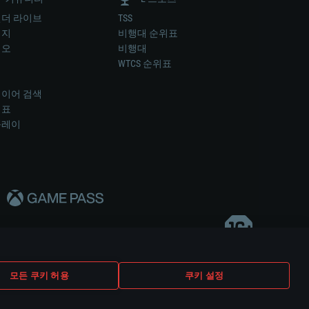
더 라이브
TSS
미지
비행대 순위표
디오
비행대
럼
WTCS 순위표
키
이어 검색
위표
플레이
다..
모든 쿠키 허용
쿠키 설정
쿠키 설정
고객 지원