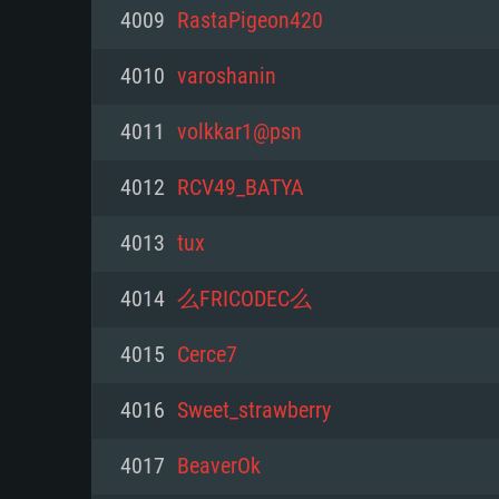
PC
4009
RastaPigeon420
4010
varoshanin
최소사양
최소사양
최소사양
4011
volkkar1@psn
운영체제: Windows 10 (64 bit)
운영체제: Mac OS Big Sur 11.0
운영체제: 64bit Linux 중 최신 
4012
RCV49_BATYA
프로세서: 2.2 GHz 듀얼코어 이
프로세서: 최소 2.2 GHz의 Core i5 
프로세서: 2.4 GHz 듀얼코어
4013
tux
원하지 않습니다)
메모리: 4GB
메모리: 4 GB
4014
么FRICODEC么
메모리: 6 GB
그래픽 카드: DirectX 11 이상을
그래픽 카드: Vulkan 을 지원하
4015
Cerce7
Radeon 77XX / NVIDIA GeForc
그래픽 카드: Metal 을 지원하는 Intel
이버를 지원하는 NVIDIA 660 (
4016
Sweet_strawberry
해상도: 720p
(Mac), 혹은 이와 비슷한 성능을
와 동급의 성능을 가지며 최신 
의 AMD/Nvidia. 최소 해상도: 72
지원하는 AMD (6개월 미만; 최
4017
BeaverOk
네트워크: 브로드밴드 인터넷
720p)