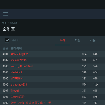
메인
E-스포츠
순위표
아케
리얼
시뮬
지난 달
순위
플레이어
4001
AlbM5E60@live
334
648
4002
shaman21215
390
661
시스템 요구사항
4003
NADER_JAHANBANI
273
576
4004
Martsinc2
320
654
PC
MAC
4005
MAYUSHIN1
321
690
Linux
4006
zhangshao233
594
1.2K
최소사양
최소사양
최소사양
4007
Thoskri
341
645
운영체제: Windows 10 (64 bit)
운영체제: Mac OS Big Sur 11.0
운영체제: 64bit Linux 중 최신 버전
4008
白给你尼哥
527
876
4009
立于八荒间_踏碎凌霄又葬下了天
439
717
프로세서: 2.2 GHz 듀얼코어 이상
프로세서: 최소 2.2 GHz의 Core i5 (Intel Xeon 은 지원하지 않습니다)
프로세서: 2.4 GHz 듀얼코어