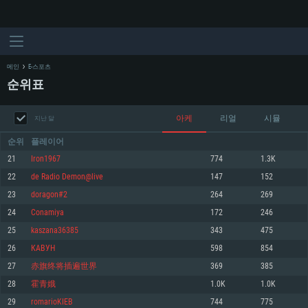
메인
E-스포츠
순위표
아케
리얼
시뮬
지난 달
순위
플레이어
21
Iron1967
774
1.3K
22
de Radio Demon@live
147
152
시스템 요구사항
23
doragon#2
264
269
24
Conamiya
172
246
PC
MAC
25
kaszana36385
343
475
Linux
26
КАВУН
598
854
최소사양
최소사양
최소사양
27
赤旗终将插遍世界
369
385
운영체제: Windows 10 (64 bit)
운영체제: Mac OS Big Sur 11.0
운영체제: 64bit Linux 중 최신 버전
28
霍青娥
1.0K
1.0K
29
romarioKIEB
744
775
프로세서: 2.2 GHz 듀얼코어 이상
프로세서: 최소 2.2 GHz의 Core i5 (Intel Xeon 은 지원하지 않습니다)
프로세서: 2.4 GHz 듀얼코어