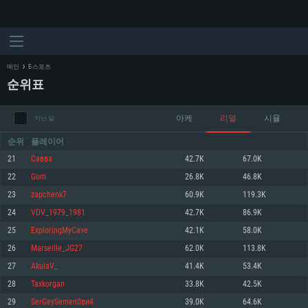
메인
E-스포츠
순위표
아케
리얼
시뮬
지난 달
순위
플레이어
21
Савва
42.7K
67.0K
22
Gυm
26.8K
46.8K
시스템 요구사항
23
zapchenk7
60.9K
119.3K
24
VDV_1979_1981
42.7K
86.9K
PC
MAC
25
ExploringMyCave
42.1K
58.0K
Linux
26
Marseille_JG27
62.0K
113.8K
최소사양
최소사양
최소사양
27
AkulaV_
41.4K
53.4K
운영체제: Windows 10 (64 bit)
운영체제: Mac OS Big Sur 11.0
운영체제: 64bit Linux 중 최신 버전
28
Taxkorgan
33.8K
42.5K
29
SerGeySemen0ви4
39.0K
64.6K
프로세서: 2.2 GHz 듀얼코어 이상
프로세서: 최소 2.2 GHz의 Core i5 (Intel Xeon 은 지원하지 않습니다)
프로세서: 2.4 GHz 듀얼코어