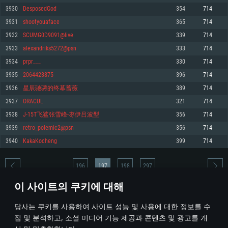
3930
DesposedGod
354
714
메모리: 4GB
메모리: 6 GB
메모리: 4 GB
3931
shootyouaface
365
714
그래픽 카드: DirectX 11 이상을 지원하는 AMD Radeon 77XX / NVIDIA
그래픽 카드: Metal 을 지원하는 Intel Iris Pro 5200 (Mac), 혹은 이와 비슷한 성
그래픽 카드: Vulkan 을 지원하고, 최신 그래픽 드라이버를 지원하는 NVIDIA
GeForce GT 660. 최소 사양 해상도: 720p
능을 가지는 Mac 버전의 AMD/Nvidia. 최소 해상도: 720p
660 (6개월 미만) 혹은 그와 동급의 성능을 가지며 최신 그래픽 드라이버를 지
3932
SCUMG0D9091@live
339
714
원하는 AMD (6개월 미만; 최소사양 지원 해상도 720p)
네트워크: 브로드밴드 인터넷
네트워크: 브로드밴드 인터넷
3933
alexandriks5272@psn
333
714
네트워크: 브로드밴드 인터넷
여유 저장 공간: 22.1 GB (최소 클라이언트)
여유 저장 공간: 22.1 GB (최소 클라이언트)
3934
prpr___
330
714
여유 저장 공간: 22.1 GB (최소 클라이언트)
3935
2064423875
396
714
권장 사양
권장 사양
권장 사양
3936
星辰驰骋的终幕蔷薇
389
714
운영체제: Windows 10/11 (64 bit)
운영체제: Mac OS Big Sur 11.0
운영체제: Ubuntu 20.04 64bit
3937
ORACUL
321
714
프로세서: Intel Core i5 또는 Ryzen 5 3600 이상
프로세서: Core i7 (Intel Xeon 은 지원하지 않습니다)
3938
J-15T飞鲨张雪峰-枣伊吕波型
356
714
프로세서: Intel Core i7
메모리: 16 GB 이상
메모리: 8 GB
3939
retro_polemic2@psn
356
714
메모리: 16 GB
그래픽 카드: DirectX 11 이상을 지원하는 Nvidia GeForce 1060, 또는 AMD RX
그래픽 카드: Metal을 지원하는 Radeon Vega II 이상
3940
KakaKocheng
399
714
570 혹은 그 이상
그래픽 카드: Vulkan 을 지원하고, 최신 그래픽 드라이버를 지원하는 NVIDIA
네트워크: 브로드밴드 인터넷
1060 (6개월 미만) 혹은 그와 동급의 성능을 가지며 최신 그래픽 드라이버를
네트워크: 브로드밴드 인터넷
지원하는 AMD RX 570 (6개월 미만; 최소사양 지원 해상도 720p) 이상
여유 저장 공간: 62.2 GB (전체 클라이언트)
196
197
198
297
여유 저장 공간: 62.2 GB (전체 클라이언트)
네트워크: 브로드밴드 인터넷
이 사이트의 쿠키에 대해
여유 저장 공간: 62.2 GB (전체 클라이언트)
* 순위표는 매일 1회 갱신됩니다
당사는 쿠키를 사용하여 사이트 성능 및 사용에 대한 정보를 수
집 및 분석하고, 소셜 미디어 기능 제공과 콘텐츠 및 광고를 개