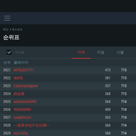
메인
E-스포츠
순위표
아케
리얼
시뮬
지난 달
순위
플레이어
3921
AYYILDIZ1971
473
715
3922
db650
381
715
시스템 요구사항
3923
czdavzajda@psn
357
715
3924
終結者
368
715
PC
MAC
3925
anikitano34499
364
714
Linux
3926
YUEXIAEMO
409
714
최소사양
최소사양
최소사양
3927
vsukjditczx1
363
714
운영체제: Windows 10 (64 bit)
운영체제: Mac OS Big Sur 11.0
운영체제: 64bit Linux 중 최신 버전
3928
----老蒋你也不抗日啊---
366
714
3929
wju142hg
384
714
프로세서: 2.2 GHz 듀얼코어 이상
프로세서: 최소 2.2 GHz의 Core i5 (Intel Xeon 은 지원하지 않습니다)
프로세서: 2.4 GHz 듀얼코어