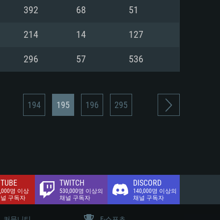
.2 GB (전체 클라이언트)
392
68
51
.2 GB (전체 클라이언트)
밴드 인터넷
214
14
127
.2 GB (전체 클라이언트)
296
57
536
194
195
196
295
TUBE
TWITCH
DISCORD
0,000명 이상
530,000명 이상의
140,000명 이상의
채널 구독자
채널 구독자
채널 구독자
커뮤니티
E-스포츠