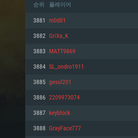
순위
플레이어
3881
m0d01
3882
GriXa_K
3883
MATT9869
3884
SL_ondro1911
3885
gesul201
3886
2209973074
3887
keyblock
3888
GrayFace777