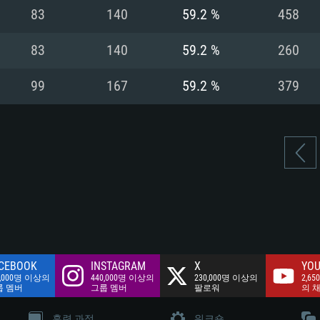
여유 저장 공간: 62
83
140
59.2 %
458
 클라이언트)
여유 저장 공간: 62
네트워크: 브로드
 클라이언트)
83
140
59.2 %
260
 클라이언트)
여유 저장 공간: 62
99
167
59.2 %
379
CEBOOK
INSTAGRAM
X
YOU
0,000명 이상의
440,000명 이상의
230,000명 이상의
2,65
룹 멤버
그룹 멤버
팔로워
의 
훈련 과정
워크숍