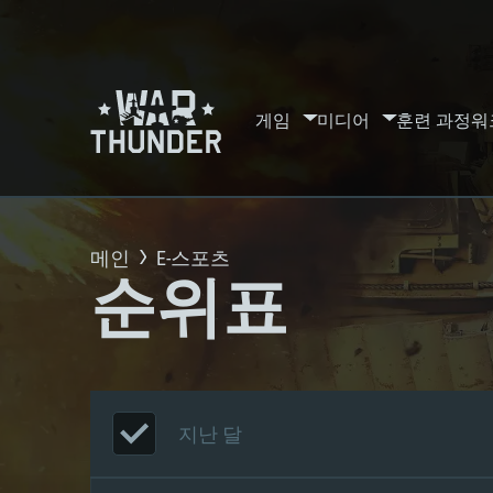
게임
미디어
훈련 과정
워
메인
E-스포츠
순위표
지난 달