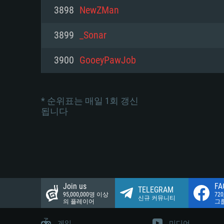
네트워크: 브로드밴드 인터넷
3898
NewZMan
여유 저장 공간: 22.1 GB (최소
네트워크: 브로드밴드 인터넷
여유 저장 공간: 22.1 GB (최소
3899
_Sonar
여유 저장 공간: 22.1 GB (최소
3900
GooeyPawJob
* 순위표는 매일 1회 갱신
됩니다
Join us
FA
TELEGRAM
95,000,000명 이상
72
신규 커뮤니티
의 플레이어
그
게임
미디어