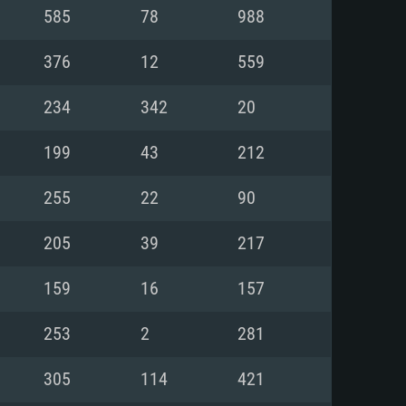
Linux
585
78
988
376
12
559
234
342
20
0/11 (64 bit)
ig Sur 11.0
.04 64bit
199
43
212
re i5 또는 Ryzen 5 3600 이상
 (Intel Xeon 은 지원하지 않습니
e i7
255
22
90
상
205
39
217
tX 11 이상을 지원하는 Nvidia
kan 을 지원하고, 최신 그래픽 드라
159
16
157
 또는 AMD RX 570 혹은 그 이상
을 지원하는 Radeon Vega II 이
DIA 1060 (6개월 미만) 혹은 그
253
2
281
 가지며 최신 그래픽 드라이버를
밴드 인터넷
 570 (6개월 미만; 최소사양 지원
305
114
421
밴드 인터넷