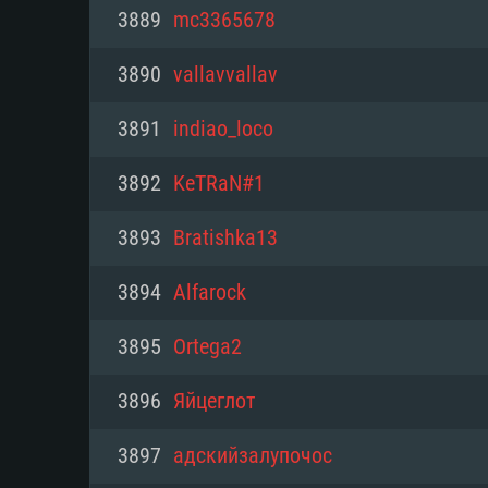
PC
3889
mc3365678
3890
vallavvallav
최소사양
최소사양
최소사양
3891
indiao_loco
운영체제: Windows 10 (64 bit)
운영체제: Mac OS Big Sur 11.0
운영체제: 64bit Linux 중 최신 
3892
KeTRaN#1
프로세서: 2.2 GHz 듀얼코어 이
프로세서: 최소 2.2 GHz의 Core i5 
프로세서: 2.4 GHz 듀얼코어
3893
Bratishka13
원하지 않습니다)
메모리: 4GB
메모리: 4 GB
3894
Alfarock
메모리: 6 GB
그래픽 카드: DirectX 11 이상을
그래픽 카드: Vulkan 을 지원하
3895
Ortega2
Radeon 77XX / NVIDIA GeForc
그래픽 카드: Metal 을 지원하는 Intel
이버를 지원하는 NVIDIA 660 (
3896
Яйцеглот
해상도: 720p
(Mac), 혹은 이와 비슷한 성능을
와 동급의 성능을 가지며 최신 
의 AMD/Nvidia. 최소 해상도: 72
지원하는 AMD (6개월 미만; 최
3897
адскийзалупочос
네트워크: 브로드밴드 인터넷
720p)