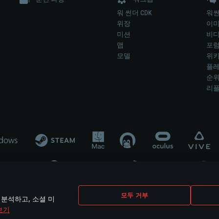
워 썬더 CDK
워썬
위장
이
미션
비
맵
포
모델
위
플레
순
리
개발 업체나 장비 제조 업체가 게임 개발 후원 또는 홍보에 참여하지 않습니
모두 거부
 분석하고, 소셜 미
mes are the property of their respective owners.
보기
개인정보 정책