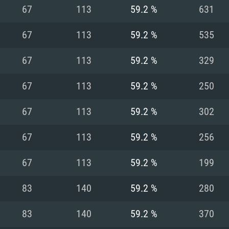
MAC
67
113
59.2 %
631
67
113
59.2 %
535
권장 사양
권장 사양
권장 사양
67
113
59.2 %
329
버전
운영체제: Windows 1
운영체제: Mac OS B
운영체제: Ubuntu 20
67
113
59.2 %
250
상
(Intel Xeon 은 지
프로세서: Intel Co
프로세서: Core i7
프로세서: Intel Cor
67
113
59.2 %
302
다)
메모리: 16 GB 이
메모리: 16 GB
67
113
59.2 %
256
메모리: 8 GB
 지원하는 AMD
고, 최신 그래픽 드라
그래픽 카드: Direc
그래픽 카드: Vul
67
113
59.2 %
199
e GT 660. 최소 사양
 Iris Pro 5200
6개월 미만) 혹은 그
GeForce 1060,
그래픽 카드: Metal
이버를 지원하는 NVI
83
140
59.2 %
280
 가지는 Mac 버전
그래픽 드라이버를
상
와 동급의 성능을
네트워크: 브로드
0p
소사양 지원 해상도
지원하는 AMD RX
83
140
59.2 %
370
네트워크: 브로드
해상도 720p) 이상