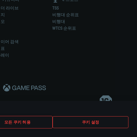
더 라이브
TSS
미지
비행대 순위표
디오
비행대
럼
WTCS 순위표
키
이어 검색
위표
플레이
다..
모든 쿠키 허용
쿠키 설정
쿠키 설정
고객 지원