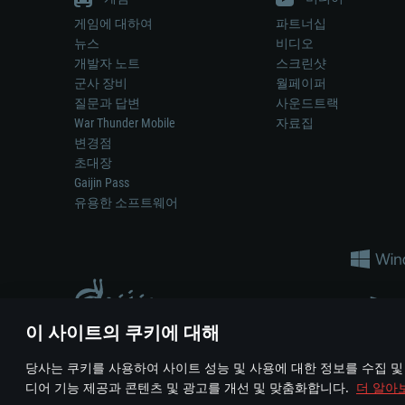
게임에 대하여
파트너십
뉴스
비디오
개발자 노트
스크린샷
군사 장비
월페이퍼
질문과 답변
사운드트랙
War Thunder Mobile
자료집
변경점
초대장
Gaijin Pass
유용한 소프트웨어
이 사이트의 쿠키에 대해
게임 에서 어떠한 현실의 무기나 차량을 묘사하는 것은 무기 
당사는 쿠키를 사용하여 사이트 성능 및 사용에 대한 정보를 수집 및
© 2011—2026 Gaijin Games Kft. All trademarks, logos and brand na
디어 기능 제공과 콘텐츠 및 광고를 개선 및 맞춤화합니다.
더 알아
이용 약관
이용 약관