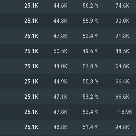
MAC
25.1K
44.6K
56.2 %
74.6K
25.1K
44.8K
55.9 %
90.0K
권장 사양
권장 사양
권장 사양
25.1K
47.8K
52.4 %
91.8K
버전
운영체제: Windows 1
운영체제: Mac OS B
운영체제: Ubuntu 20
25.1K
50.5K
49.6 %
88.5K
상
(Intel Xeon 은 지
프로세서: Intel Co
프로세서: Core i7
프로세서: Intel Cor
25.1K
44.0K
57.0 %
64.6K
다)
메모리: 16 GB 이
메모리: 16 GB
25.1K
44.9K
55.8 %
66.4K
메모리: 8 GB
 지원하는 AMD
고, 최신 그래픽 드라
그래픽 카드: Direc
그래픽 카드: Vul
25.1K
47.1K
53.2 %
66.6K
e GT 660. 최소 사양
 Iris Pro 5200
6개월 미만) 혹은 그
GeForce 1060,
그래픽 카드: Metal
이버를 지원하는 NVI
25.1K
47.8K
52.4 %
118.9K
 가지는 Mac 버전
그래픽 드라이버를
상
와 동급의 성능을
네트워크: 브로드
0p
소사양 지원 해상도
지원하는 AMD RX
25.1K
48.8K
51.4 %
94.8K
네트워크: 브로드
해상도 720p) 이상