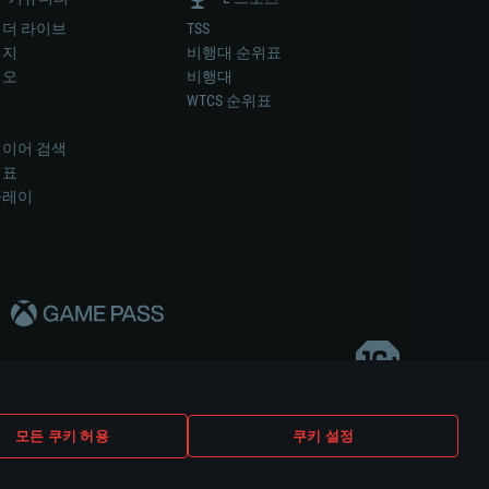
더 라이브
TSS
미지
비행대 순위표
디오
비행대
럼
WTCS 순위표
키
이어 검색
위표
플레이
다..
모든 쿠키 허용
쿠키 설정
쿠키 설정
고객 지원