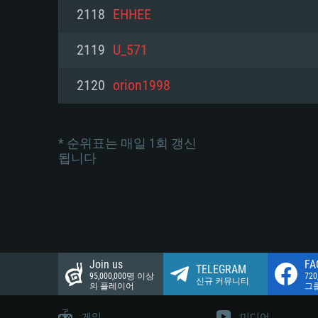
네트워크: 브로드밴드 인터넷
2118
EHHEE
여유 저장 공간: 22.1 GB (최소
네트워크: 브로드밴드 인터넷
여유 저장 공간: 22.1 GB (최소
2119
U_571
여유 저장 공간: 22.1 GB (최소
2120
orion1998
* 순위표는 매일 1회 갱신
됩니다
Join us
FA
TELEGRAM
95,000,000명 이상
72
신규 커뮤니티
의 플레이어
그
게임
미디어