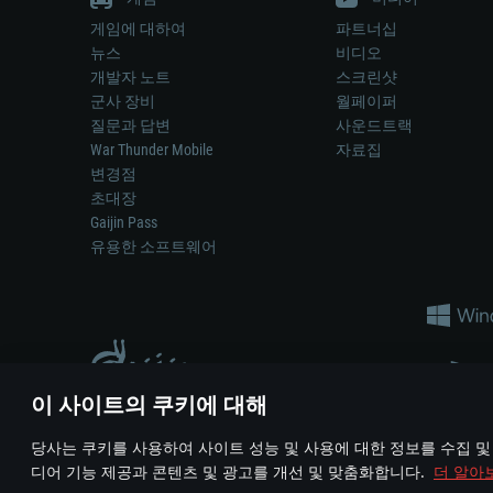
게임에 대하여
파트너십
뉴스
비디오
개발자 노트
스크린샷
군사 장비
월페이퍼
질문과 답변
사운드트랙
War Thunder Mobile
자료집
변경점
초대장
Gaijin Pass
유용한 소프트웨어
이 사이트의 쿠키에 대해
게임 에서 어떠한 현실의 무기나 차량을 묘사하는 것은 무기 
당사는 쿠키를 사용하여 사이트 성능 및 사용에 대한 정보를 수집 및
© 2011—2026 Gaijin Games Kft. All trademarks, logos and brand na
디어 기능 제공과 콘텐츠 및 광고를 개선 및 맞춤화합니다.
더 알아
이용 약관
이용 약관