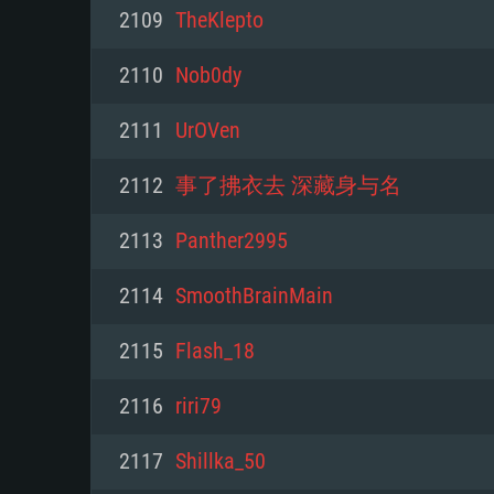
PC
2109
TheKlepto
2110
Nob0dy
최소사양
최소사양
최소사양
2111
UrOVen
운영체제: Windows 10 (64 bit)
운영체제: Mac OS Big Sur 11.0
운영체제: 64bit Linux 중 최신 
2112
事了拂衣去 深藏身与名
프로세서: 2.2 GHz 듀얼코어 이
프로세서: 최소 2.2 GHz의 Core i5 
프로세서: 2.4 GHz 듀얼코어
2113
Panther2995
원하지 않습니다)
메모리: 4GB
메모리: 4 GB
2114
SmoothBrainMain
메모리: 6 GB
그래픽 카드: DirectX 11 이상을
그래픽 카드: Vulkan 을 지원하
2115
Flash_18
Radeon 77XX / NVIDIA GeForc
그래픽 카드: Metal 을 지원하는 Intel
이버를 지원하는 NVIDIA 660 (
2116
riri79
해상도: 720p
(Mac), 혹은 이와 비슷한 성능을
와 동급의 성능을 가지며 최신 
의 AMD/Nvidia. 최소 해상도: 72
지원하는 AMD (6개월 미만; 최
2117
Shillka_50
네트워크: 브로드밴드 인터넷
720p)