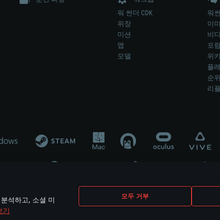
워 썬더 CDK
워썬
위장
이
미션
비
맵
포
모델
위
플레
순
리
개발 업체나 장비 제조 업체가 게임 개발 후원 또는 홍보에 참여하지 않습니
모두 거부
 분석하고, 소셜 미
mes are the property of their respective owners.
보기
개인정보 정책