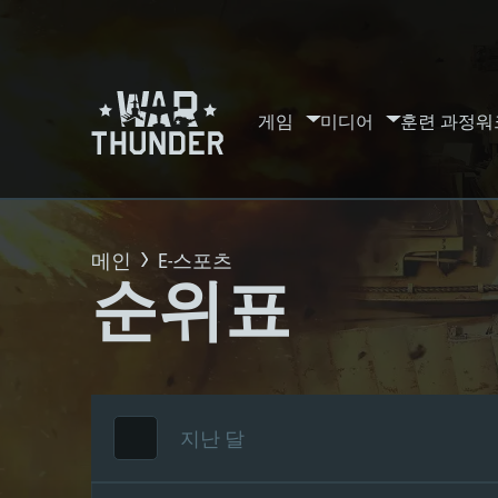
게임
미디어
훈련 과정
워
메인
E-스포츠
순위표
지난 달