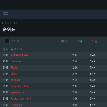
메인
E-스포츠
순위표
아케
리얼
시뮬
지난 달
순위
플레이어
2101
ABRAMIVANOVITH
2.8K
5.4K
2102
Hellowenisti
2.6K
5.4K
시스템 요구사항
2103
Fly_Ru
2.2K
5.4K
2104
Mora__
2.7K
5.4K
PC
MAC
2105
minoaki
2.1K
5.4K
Linux
2106
Лещ под Пивом
2.3K
5.4K
최소사양
최소사양
최소사양
2107
kyrieeleison
2.5K
5.4K
운영체제: Windows 10 (64 bit)
운영체제: Mac OS Big Sur 11.0
운영체제: 64bit Linux 중 최신 버전
2108
Radioaktywny444
3.0K
5.4K
2109
Praktolog
2.9K
5.4K
프로세서: 2.2 GHz 듀얼코어 이상
프로세서: 최소 2.2 GHz의 Core i5 (Intel Xeon 은 지원하지 않습니다)
프로세서: 2.4 GHz 듀얼코어