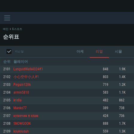
메인
E-스포츠
순위표
아케
리얼
시뮬
지난 달
순위
플레이어
2101
LanguidWalk4324#1
848
1.9K
2102
小心空中小人#1
803
1.4K
시스템 요구사항
2103
Peguin1206
719
1.2K
2104
armin5810
583
1.1K
PC
MAC
2105
kridla
482
862
Linux
2106
Manko77
389
738
최소사양
최소사양
최소사양
2107
кузнечик в хлам
424
736
운영체제: Windows 10 (64 bit)
운영체제: Mac OS Big Sur 11.0
운영체제: 64bit Linux 중 최신 버전
2108
SNОWGООN
888
1.7K
2109
koukousun
559
1.3K
프로세서: 2.2 GHz 듀얼코어 이상
프로세서: 최소 2.2 GHz의 Core i5 (Intel Xeon 은 지원하지 않습니다)
프로세서: 2.4 GHz 듀얼코어