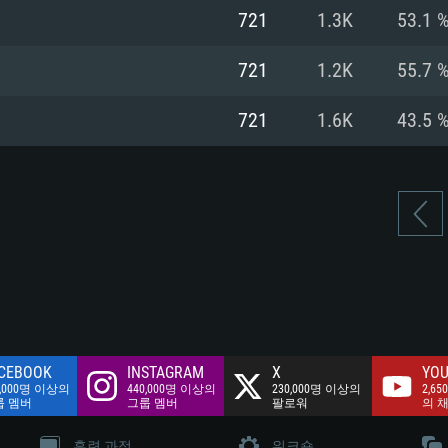
여유 저장 공간: 62
721
1.3K
53.1 
 클라이언트)
여유 저장 공간: 62
네트워크: 브로드
 클라이언트)
721
1.2K
55.7 
 클라이언트)
여유 저장 공간: 62
721
1.6K
43.5 
CEBOOK
INSTAGRAM
X
YOU
0,000명 이상의
440,000명 이상의
230,000명 이상의
2,65
룹 멤버
그룹 멤버
팔로워
의 
훈련 과정
워크숍