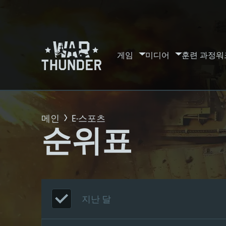
게임
미디어
훈련 과정
워
메인
E-스포츠
순위표
지난 달