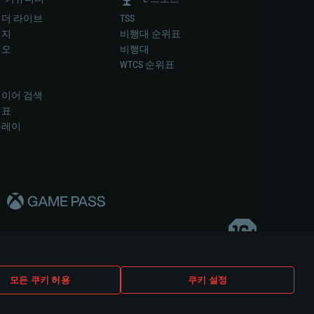
더 라이브
TSS
미지
비행대 순위표
디오
비행대
럼
WTCS 순위표
키
이어 검색
위표
플레이
다..
모든 쿠키 허용
쿠키 설정
쿠키 설정
고객 지원