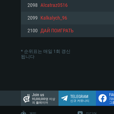
네트워크: 브로드밴드 인터넷
2098
Alcatraz0516
여유 저장 공간: 22.1 GB (최소
네트워크: 브로드밴드 인터넷
여유 저장 공간: 22.1 GB (최소
2099
Kalkalych_96
여유 저장 공간: 22.1 GB (최소
2100
ДАЙ ПОИГРАТЬ
* 순위표는 매일 1회 갱신
됩니다
Join us
FA
TELEGRAM
95,000,000명 이상
72
신규 커뮤니티
의 플레이어
그
게임
미디어