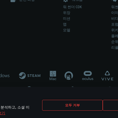
워 썬더 CDK
워썬
위장
이
미션
비
맵
포
모델
위
플레
순
리
개발 업체나 장비 제조 업체가 게임 개발 후원 또는 홍보에 참여하지 않습니
모두 거부
 분석하고, 소셜 미
mes are the property of their respective owners.
보기
개인정보 정책