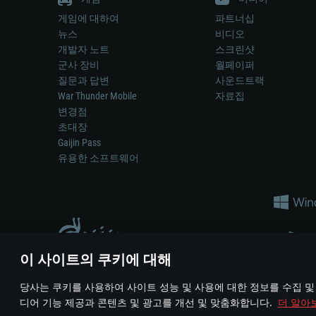
게임에 대하여
파트너십
뉴스
비디오
개발자 노트
스크린샷
군사 장비
월페이퍼
질문과 답변
사운드트랙
War Thunder Mobile
자료집
변경점
초대장
Gaijin Pass
유용한 소프트웨어
이 사이트의 쿠키에 대해
게임 에서 어떠한 현실의 무기나 차량을 묘사하는 것은 무기 
당사는 쿠키를 사용하여 사이트 성능 및 사용에 대한 정보를 수집 및
© 2011—2026 Gaijin Games Kft. All trademarks, logos and brand na
디어 기능 제공과 콘텐츠 및 광고를 개선 및 맞춤화합니다.
더 알아
이용 약관
이용 약관