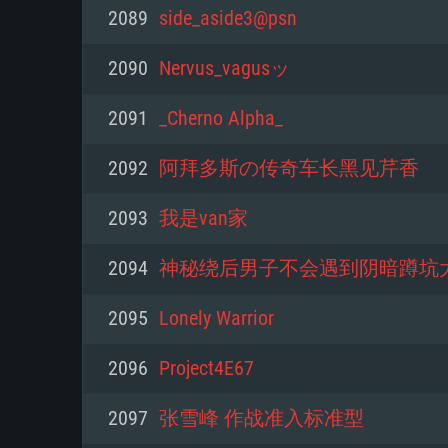
PC
2089
side_aside3@psn
2090
Nervus_vagusッ
최소사양
최소사양
최소사양
2091
_Cherno Alpha_
운영체제: Windows 10 (64 bit)
운영체제: Mac OS Big Sur 11.0
운영체제: 64bit Linux 중 최신 
2092
阿拜多斯の传奇车长黑见芹香
프로세서: 2.2 GHz 듀얼코어 이
프로세서: 최소 2.2 GHz의 Core i5 
프로세서: 2.4 GHz 듀얼코어
2093
我是van家
원하지 않습니다)
메모리: 4GB
메모리: 4 GB
2094
神秘绕后男子不会遇到阴暗蹲坑
메모리: 6 GB
그래픽 카드: DirectX 11 이상을
그래픽 카드: Vulkan 을 지원하
2095
Lonely Warrior
Radeon 77XX / NVIDIA GeForc
그래픽 카드: Metal 을 지원하는 Intel
이버를 지원하는 NVIDIA 660 (
2096
Project4E67
해상도: 720p
(Mac), 혹은 이와 비슷한 성능을
와 동급의 성능을 가지며 최신 
의 AMD/Nvidia. 최소 해상도: 72
지원하는 AMD (6개월 미만; 최
2097
张雪峰 作战准入标准型
네트워크: 브로드밴드 인터넷
720p)