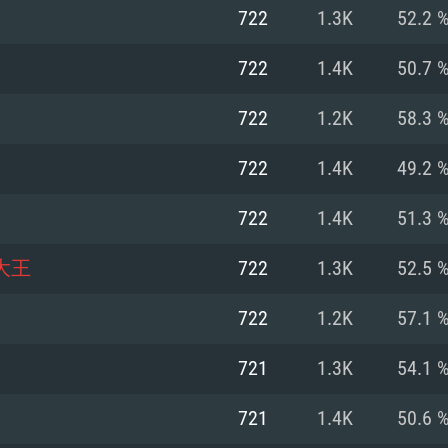
MAC
722
1.3K
52.2 
722
1.4K
50.7 
권장 사양
권장 사양
권장 사양
722
1.2K
58.3 
버전
운영체제: Windows 1
운영체제: Mac OS B
운영체제: Ubuntu 20
722
1.4K
49.2 
상
(Intel Xeon 은 지
프로세서: Intel Co
프로세서: Core i7
프로세서: Intel Cor
722
1.4K
51.3 
다)
메모리: 16 GB 이
메모리: 16 GB
大王
722
1.3K
52.5 
메모리: 8 GB
 지원하는 AMD
고, 최신 그래픽 드라
그래픽 카드: Direc
그래픽 카드: Vul
722
1.2K
57.1 
e GT 660. 최소 사양
 Iris Pro 5200
6개월 미만) 혹은 그
GeForce 1060,
그래픽 카드: Metal
이버를 지원하는 NVI
721
1.3K
54.1 
 가지는 Mac 버전
그래픽 드라이버를
상
와 동급의 성능을
네트워크: 브로드
0p
소사양 지원 해상도
지원하는 AMD RX
721
1.4K
50.6 
네트워크: 브로드
해상도 720p) 이상