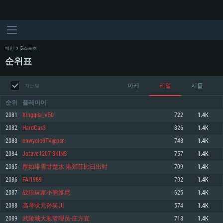
메인
E-스포츠
순위표
아케
리얼
시뮬
지난 달
순위
플레이어
2081
Xingqisi_V50
722
1.4K
2082
HardCas3
826
1.4K
시스템 요구사항
2083
enwyolo9TV@psn
743
1.4K
2084
Jotave1207 SKINS
757
1.4K
PC
MAC
2085
厚如绯雪甘楚水 港郊菲比日出时
709
1.4K
Linux
2086
FAI1989
702
1.4K
최소사양
최소사양
최소사양
2087
战狼玩家小熊维尼
625
1.4K
운영체제: Windows 10 (64 bit)
운영체제: Mac OS Big Sur 11.0
운영체제: 64bit Linux 중 최신 버전
2088
高考状元孙笑川
574
1.4K
2089
武陵城大葱管理员-庄方宜
718
1.4K
프로세서: 2.2 GHz 듀얼코어 이상
프로세서: 최소 2.2 GHz의 Core i5 (Intel Xeon 은 지원하지 않습니다)
프로세서: 2.4 GHz 듀얼코어