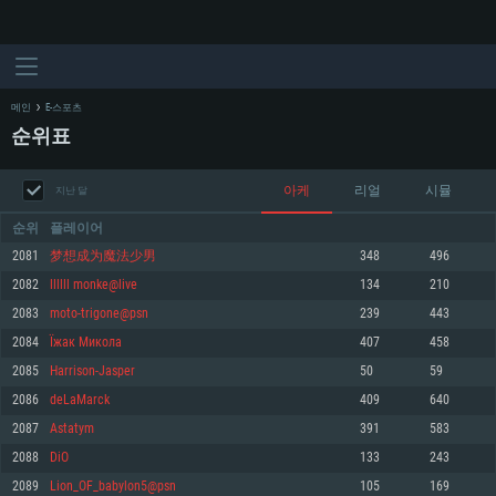
메인
E-스포츠
순위표
아케
리얼
시뮬
지난 달
순위
플레이어
2081
梦想成为魔法少男
348
496
2082
llllll monke@live
134
210
시스템 요구사항
2083
moto-trigone@psn
239
443
2084
Їжак Микола
407
458
PC
MAC
2085
Harrison-Jasper
50
59
Linux
2086
deLaMarck
409
640
최소사양
최소사양
최소사양
2087
Astatym
391
583
운영체제: Windows 10 (64 bit)
운영체제: Mac OS Big Sur 11.0
운영체제: 64bit Linux 중 최신 버전
2088
DiO
133
243
2089
Lion_OF_babylon5@psn
105
169
프로세서: 2.2 GHz 듀얼코어 이상
프로세서: 최소 2.2 GHz의 Core i5 (Intel Xeon 은 지원하지 않습니다)
프로세서: 2.4 GHz 듀얼코어