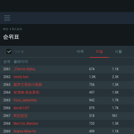
메인
E-스포츠
순위표
아케
리얼
시뮬
지난 달
순위
플레이어
2061
_Cherno Alpha_
674
1.1K
2062
lonely barr
1.0K
2.3K
시스템 요구사항
2063
紫罗兰里的小萌新
756
1.3K
2064
张雪峰-喜欢萝莉
497
1.0K
PC
MAC
2065
Vova_zaebymba
942
1.7K
Linux
2066
abcde1357
879
1.7K
최소사양
최소사양
최소사양
2067
死刑宣告
518
961
운영체제: Windows 10 (64 bit)
운영체제: Mac OS Big Sur 11.0
운영체제: 64bit Linux 중 최신 버전
2068
Mari1yn_Man5on
735
1.3K
2069
Ножки Мем-Чо
499
1.1K
프로세서: 2.2 GHz 듀얼코어 이상
프로세서: 최소 2.2 GHz의 Core i5 (Intel Xeon 은 지원하지 않습니다)
프로세서: 2.4 GHz 듀얼코어