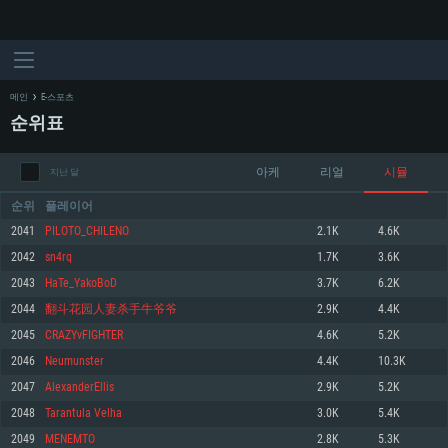
메인
E-스포츠
순위표
아케
리얼
시뮬
지난 달
순위
플레이어
2041
PILOTO_CHILENO
2.1K
4.6K
2042
sn4rq
1.7K
3.6K
시스템 요구사항
2043
HaTe_YakoBoD
3.7K
6.2K
2044
翻斗花园人妻杀手牛爷爷
2.9K
4.4K
PC
MAC
2045
CRAZYvFIGHTER
4.6K
5.2K
Linux
2046
Neumunster
4.4K
10.3K
최소사양
최소사양
최소사양
2047
AlexanderEllis
2.9K
5.2K
운영체제: Windows 10 (64 bit)
운영체제: Mac OS Big Sur 11.0
운영체제: 64bit Linux 중 최신 버전
2048
Tarantula Velha
3.0K
5.4K
2049
MENEMTO
2.8K
5.3K
프로세서: 2.2 GHz 듀얼코어 이상
프로세서: 최소 2.2 GHz의 Core i5 (Intel Xeon 은 지원하지 않습니다)
프로세서: 2.4 GHz 듀얼코어