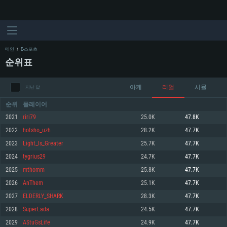
메인
E-스포츠
순위표
아케
리얼
시뮬
지난 달
순위
플레이어
2021
riri79
25.0K
47.8K
2022
hotsho_uzh
28.2K
47.7K
시스템 요구사항
2023
Light_Is_Greater
25.7K
47.7K
2024
tygrius29
24.7K
47.7K
PC
MAC
2025
mthomm
25.8K
47.7K
Linux
2026
AnThem
25.1K
47.7K
최소사양
최소사양
최소사양
2027
ELDERLY_SHARK
28.3K
47.7K
운영체제: Windows 10 (64 bit)
운영체제: Mac OS Big Sur 11.0
운영체제: 64bit Linux 중 최신 버전
2028
SuperLada
24.5K
47.7K
2029
AStuGsLife
24.9K
47.7K
프로세서: 2.2 GHz 듀얼코어 이상
프로세서: 최소 2.2 GHz의 Core i5 (Intel Xeon 은 지원하지 않습니다)
프로세서: 2.4 GHz 듀얼코어