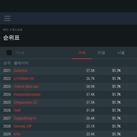
메인
E-스포츠
순위표
아케
리얼
시뮬
지난 달
순위
플레이어
2021
Gunzzzzz
27.3K
51.7K
2022
q1539866105
26.7K
51.7K
시스템 요구사항
2023
-Олеся-Okini-san
28.0K
51.7K
2024
mniejnizZerooooo
37.4K
51.7K
PC
MAC
2025
Cheguevara_CZ
27.3K
51.7K
Linux
2026
TnkX
31.0K
51.7K
최소사양
최소사양
최소사양
2027
TopgunBang14
26.4K
51.7K
운영체제: Windows 10 (64 bit)
운영체제: Mac OS Big Sur 11.0
운영체제: 64bit Linux 중 최신 버전
2028
Germak_VIP
23.1K
51.7K
2029
kittn
25.9K
51.7K
프로세서: 2.2 GHz 듀얼코어 이상
프로세서: 최소 2.2 GHz의 Core i5 (Intel Xeon 은 지원하지 않습니다)
프로세서: 2.4 GHz 듀얼코어