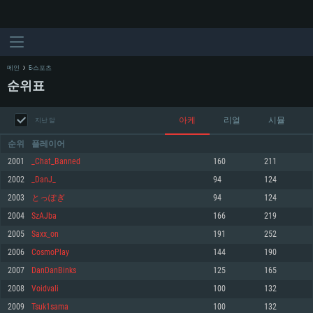
메인
E-스포츠
순위표
아케
리얼
시뮬
지난 달
순위
플레이어
2001
_Chat_Banned
160
211
2002
_DanJ_
94
124
시스템 요구사항
2003
とっぽぎ
94
124
2004
SzAJba
166
219
PC
MAC
2005
Saxx_on
191
252
Linux
2006
CosmoPlay
144
190
최소사양
최소사양
최소사양
2007
DanDanBinks
125
165
운영체제: Windows 10 (64 bit)
운영체제: Mac OS Big Sur 11.0
운영체제: 64bit Linux 중 최신 버전
2008
Voidvali
100
132
2009
Tsuk1sama
100
132
프로세서: 2.2 GHz 듀얼코어 이상
프로세서: 최소 2.2 GHz의 Core i5 (Intel Xeon 은 지원하지 않습니다)
프로세서: 2.4 GHz 듀얼코어