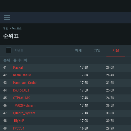
메인
E-스포츠
순위표
아케
리얼
시뮬
지난 달
순위
플레이어
41
Packal
17.9K
29.0K
42
Rasmusnalle
17.8K
26.4K
시스템 요구사항
43
Hans_von_Grobel
17.6K
31.6K
44
DoJIboJIET
17.5K
25.0K
PC
MAC
45
СТРАЖНИК
17.4K
24.7K
Linux
46
_MiG29Fulcrum_
17.4K
36.5K
최소사양
최소사양
최소사양
47
Quadro_System
17.1K
33.8K
운영체제: Windows 10 (64 bit)
운영체제: Mac OS Big Sur 11.0
운영체제: 64bit Linux 중 최신 버전
48
-ШуХеР-
17.0K
30.7K
49
PyCCu4
16.8K
29.9K
프로세서: 2.2 GHz 듀얼코어 이상
프로세서: 최소 2.2 GHz의 Core i5 (Intel Xeon 은 지원하지 않습니다)
프로세서: 2.4 GHz 듀얼코어