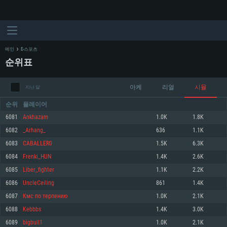
메인
E-스포츠
순위표
아케
리얼
시뮬
지난 달
순위
플레이어
6081
Ankhazam
1.0K
1.8K
6082
_Arhang_
636
1.1K
시스템 요구사항
6083
CABALLER0
1.5K
6.3K
6084
Frenki_HUN
1.4K
2.6K
PC
MAC
6085
Liber_fighter
1.1K
2.2K
Linux
6086
UncleCeiling
861
1.4K
최소사양
최소사양
최소사양
6087
Кмc пo терпeнию
1.0K
2.1K
운영체제: Windows 10 (64 bit)
운영체제: Mac OS Big Sur 11.0
운영체제: 64bit Linux 중 최신 버전
6088
Kebbbs
1.4K
3.0K
6089
bigbull1
1.0K
2.1K
프로세서: 2.2 GHz 듀얼코어 이상
프로세서: 최소 2.2 GHz의 Core i5 (Intel Xeon 은 지원하지 않습니다)
프로세서: 2.4 GHz 듀얼코어