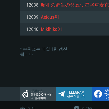
네트워크: 브로드밴드 인터넷
12038
昭和の野生の父五つ星将軍麦克
여유 저장 공간: 22.1 GB (최소
네트워크: 브로드밴드 인터넷
여유 저장 공간: 22.1 GB (최소
12039
Aeious#1
여유 저장 공간: 22.1 GB (최소
12040
Mikihiko01
* 순위표는 매일 1회 갱신
됩니다
Join us
FA
TELEGRAM
95,000,000명 이상
72
신규 커뮤니티
의 플레이어
그
게임
미디어