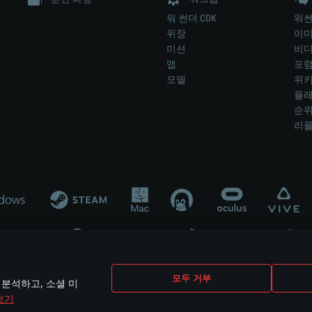
워 썬더 CDK
워썬
위장
이
미션
비
맵
포
모델
위
플레
순
리
개발 업체나 장비 제조 업체가 게임 개발 후원 또는 홍보에 참여하지 않습니
모두 거부
 분석하고, 소셜 미
mes are the property of their respective owners.
보기
개인정보 정책