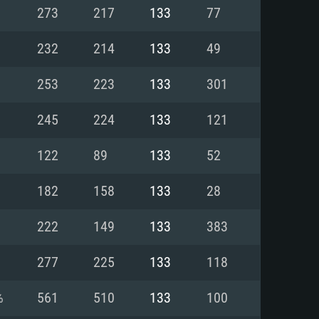
Linux
273
217
133
77
232
214
133
49
253
223
133
301
0/11 (64 bit)
ig Sur 11.0
.04 64bit
245
224
133
121
re i5 또는 Ryzen 5 3600 이상
 (Intel Xeon 은 지원하지 않습니
e i7
122
89
133
52
상
182
158
133
28
tX 11 이상을 지원하는 Nvidia
kan 을 지원하고, 최신 그래픽 드라
222
149
133
383
 또는 AMD RX 570 혹은 그 이상
을 지원하는 Radeon Vega II 이
DIA 1060 (6개월 미만) 혹은 그
277
225
133
118
 가지며 최신 그래픽 드라이버를
밴드 인터넷
 570 (6개월 미만; 최소사양 지원
%
561
510
133
100
밴드 인터넷