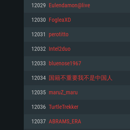
PC
12029
Eulendamon@live
12030
FogleaXD
최소사양
최소사양
최소사양
12031
perotitto
운영체제: Windows 10 (64 bit)
운영체제: Mac OS Big Sur 11.0
운영체제: 64bit Linux 중 최신 
12032
Intel2duo
프로세서: 2.2 GHz 듀얼코어 이
프로세서: 최소 2.2 GHz의 Core i5 
프로세서: 2.4 GHz 듀얼코어
12033
bluenose1967
원하지 않습니다)
메모리: 4GB
메모리: 4 GB
12034
国籍不重要我不是中国人
메모리: 6 GB
그래픽 카드: DirectX 11 이상을
그래픽 카드: Vulkan 을 지원하
12035
maruZ_maru
Radeon 77XX / NVIDIA GeForc
그래픽 카드: Metal 을 지원하는 Intel
이버를 지원하는 NVIDIA 660 (
12036
TurtleTrekker
해상도: 720p
(Mac), 혹은 이와 비슷한 성능을
와 동급의 성능을 가지며 최신 
의 AMD/Nvidia. 최소 해상도: 72
지원하는 AMD (6개월 미만; 최
12037
ABRAMS_ERA
네트워크: 브로드밴드 인터넷
720p)