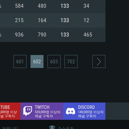
.2 GB (전체 클라이언트)
%
584
480
133
34
.2 GB (전체 클라이언트)
밴드 인터넷
215
164
133
12
.2 GB (전체 클라이언트)
%
936
790
133
465
601
602
603
702
TUBE
TWITCH
DISCORD
0,000명 이상
530,000명 이상의
140,000명 이상의
채널 구독자
채널 구독자
채널 구독자
커뮤니티
E-스포츠