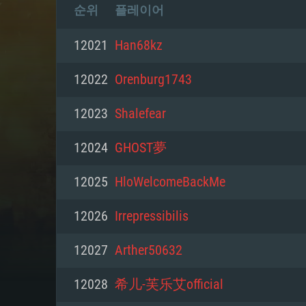
순위
플레이어
12021
Han68kz
12022
Orenburg1743
12023
Shalefear
12024
GHOST夢
12025
HloWelcomeBackMe
12026
Irrepressibilis
12027
Arther50632
12028
希儿-芙乐艾official