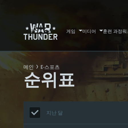
게임
미디어
훈련 과정
워
메인
E-스포츠
순위표
지난 달