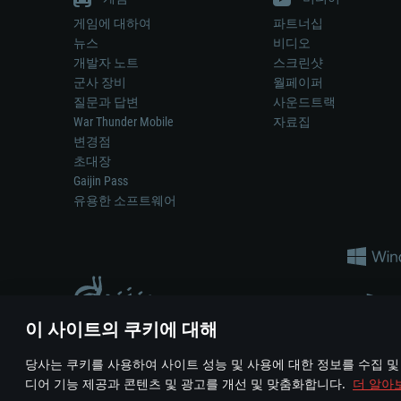
게임에 대하여
파트너십
뉴스
비디오
개발자 노트
스크린샷
군사 장비
월페이퍼
질문과 답변
사운드트랙
War Thunder Mobile
자료집
변경점
초대장
Gaijin Pass
유용한 소프트웨어
이 사이트의 쿠키에 대해
게임 에서 어떠한 현실의 무기나 차량을 묘사하는 것은 무기 
당사는 쿠키를 사용하여 사이트 성능 및 사용에 대한 정보를 수집 및
© 2011—2026 Gaijin Games Kft. All trademarks, logos and brand na
디어 기능 제공과 콘텐츠 및 광고를 개선 및 맞춤화합니다.
더 알아
이용 약관
이용 약관