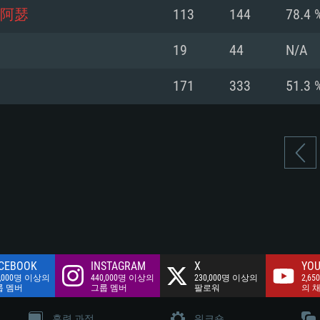
여유 저장 공간: 62
阿瑟
113
144
78.4 
 클라이언트)
여유 저장 공간: 62
네트워크: 브로드
 클라이언트)
19
44
N/A
 클라이언트)
여유 저장 공간: 62
171
333
51.3 
CEBOOK
INSTAGRAM
X
YOU
0,000명 이상의
440,000명 이상의
230,000명 이상의
2,65
룹 멤버
그룹 멤버
팔로워
의 
훈련 과정
워크숍