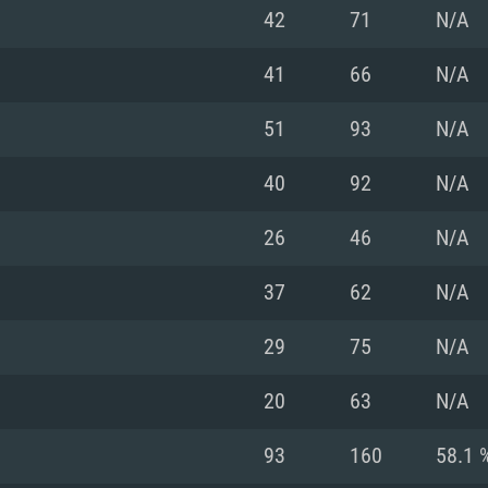
MAC
42
71
N/A
41
66
N/A
권장 사양
권장 사양
권장 사양
51
93
N/A
버전
운영체제: Windows 1
운영체제: Mac OS B
운영체제: Ubuntu 20
40
92
N/A
상
(Intel Xeon 은 지
프로세서: Intel Co
프로세서: Core i7
프로세서: Intel Cor
26
46
N/A
다)
메모리: 16 GB 이
메모리: 16 GB
37
62
N/A
메모리: 8 GB
 지원하는 AMD
고, 최신 그래픽 드라
그래픽 카드: Direc
그래픽 카드: Vul
29
75
N/A
e GT 660. 최소 사양
 Iris Pro 5200
6개월 미만) 혹은 그
GeForce 1060,
그래픽 카드: Metal
이버를 지원하는 NVI
20
63
N/A
 가지는 Mac 버전
그래픽 드라이버를
상
와 동급의 성능을
네트워크: 브로드
0p
소사양 지원 해상도
지원하는 AMD RX
93
160
58.1 
네트워크: 브로드
해상도 720p) 이상