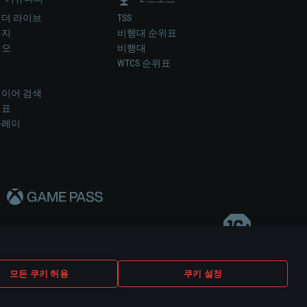
더 라이브
TSS
미지
비행대 순위표
디오
비행대
럼
WTCS 순위표
키
이어 검색
위표
플레이
다..
모든 쿠키 허용
쿠키 설정
쿠키 설정
고객 지원