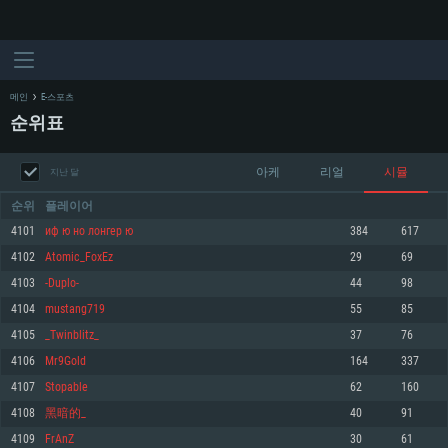
메인
E-스포츠
순위표
아케
리얼
시뮬
지난 달
순위
플레이어
4101
иф ю но лонгер ю
384
617
4102
Atomic_FoxEz
29
69
시스템 요구사항
4103
-Duplo-
44
98
4104
mustang719
55
85
PC
MAC
4105
_Twinblitz_
37
76
Linux
4106
Mr9Gold
164
337
최소사양
최소사양
최소사양
4107
Stopable
62
160
운영체제: Windows 10 (64 bit)
운영체제: Mac OS Big Sur 11.0
운영체제: 64bit Linux 중 최신 버전
4108
黑暗的_
40
91
4109
FrAnZ
30
61
프로세서: 2.2 GHz 듀얼코어 이상
프로세서: 최소 2.2 GHz의 Core i5 (Intel Xeon 은 지원하지 않습니다)
프로세서: 2.4 GHz 듀얼코어