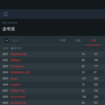
메인
E-스포츠
순위표
아케
리얼
시뮬
지난 달
순위
플레이어
6001
Type59CrazyG
74
127
6002
YANogus
98
198
시스템 요구사항
6003
Cortaperno
85
177
6004
猫猫能有坏心思
70
97
PC
MAC
6005
udead
161
260
Linux
6006
AnageN
78
235
최소사양
최소사양
최소사양
6007
演绎折子戏丶
82
156
운영체제: Windows 10 (64 bit)
운영체제: Mac OS Big Sur 11.0
운영체제: 64bit Linux 중 최신 버전
6008
Iris-Crescent
158
226
6009
thesoldier150
96
187
프로세서: 2.2 GHz 듀얼코어 이상
프로세서: 최소 2.2 GHz의 Core i5 (Intel Xeon 은 지원하지 않습니다)
프로세서: 2.4 GHz 듀얼코어