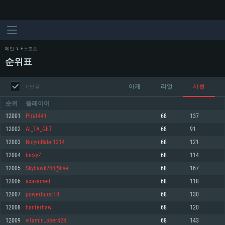
메인
E-스포츠
순위표
아케
리얼
시뮬
지난 달
순위
플레이어
12001
Pirat441
68
137
12002
AI_TA_GET
68
91
시스템 요구사항
12003
NinymRalei1314
68
121
12004
luckyZ
68
114
PC
MAC
12005
Skyhawk244@live
68
167
Linux
12006
axaxamed
68
118
최소사양
최소사양
최소사양
12007
powerburst10
68
130
운영체제: Windows 10 (64 bit)
운영체제: Mac OS Big Sur 11.0
운영체제: 64bit Linux 중 최신 버전
12008
hanterhaw
68
120
12009
vitamin_ober424
68
143
프로세서: 2.2 GHz 듀얼코어 이상
프로세서: 최소 2.2 GHz의 Core i5 (Intel Xeon 은 지원하지 않습니다)
프로세서: 2.4 GHz 듀얼코어