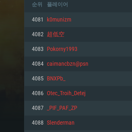
순위
플레이어
4081
k0munizm
4082
超低空
4083
Pokorny1993
4084
caimancbzn@psn
4085
BNXPb_
4086
Otec_Troih_Detej
4087
_PIF_PAF_ZP
4088
Slendermаn