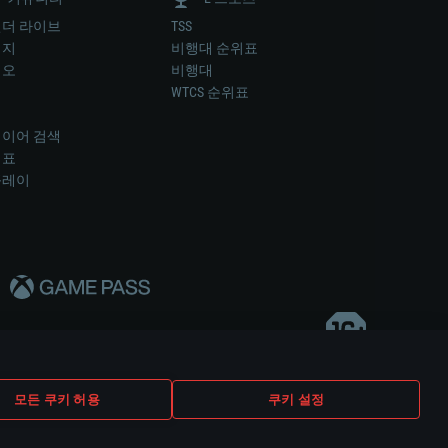
더 라이브
TSS
미지
비행대 순위표
디오
비행대
럼
WTCS 순위표
키
이어 검색
위표
플레이
다..
모든 쿠키 허용
쿠키 설정
쿠키 설정
고객 지원