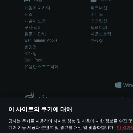
게임에 대하여
파트너십
뉴스
비디오
개발자 노트
스크린샷
군사 장비
월페이퍼
질문과 답변
사운드트랙
War Thunder Mobile
자료집
변경점
초대장
Gaijin Pass
유용한 소프트웨어
이 사이트의 쿠키에 대해
게임 에서 어떠한 현실의 무기나 차량을 묘사하는 것은 무기 
당사는 쿠키를 사용하여 사이트 성능 및 사용에 대한 정보를 수집 및
© 2011—2026 Gaijin Games Kft. All trademarks, logos and brand na
디어 기능 제공과 콘텐츠 및 광고를 개선 및 맞춤화합니다.
더 알아
이용 약관
이용 약관