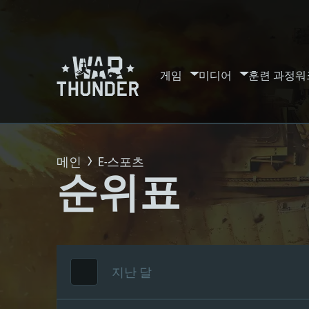
게임
미디어
훈련 과정
워
메인
E-스포츠
순위표
지난 달