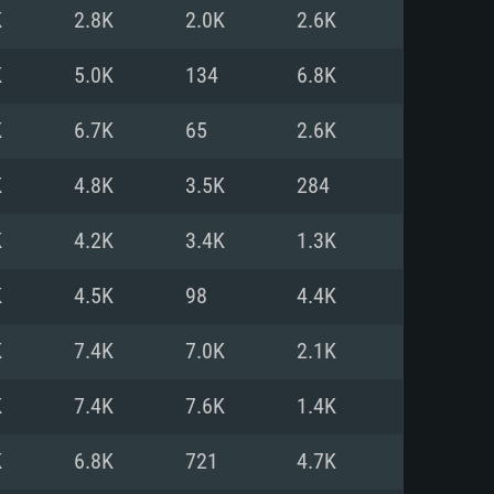
Linux
K
2.8K
2.0K
2.6K
K
5.0K
134
6.8K
K
6.7K
65
2.6K
0/11 (64 bit)
ig Sur 11.0
.04 64bit
K
4.8K
3.5K
284
re i5 또는 Ryzen 5 3600 이상
 (Intel Xeon 은 지원하지 않습니
e i7
K
4.2K
3.4K
1.3K
상
K
4.5K
98
4.4K
tX 11 이상을 지원하는 Nvidia
kan 을 지원하고, 최신 그래픽 드라
K
7.4K
7.0K
2.1K
 또는 AMD RX 570 혹은 그 이상
을 지원하는 Radeon Vega II 이
DIA 1060 (6개월 미만) 혹은 그
K
7.4K
7.6K
1.4K
 가지며 최신 그래픽 드라이버를
밴드 인터넷
 570 (6개월 미만; 최소사양 지원
K
6.8K
721
4.7K
밴드 인터넷