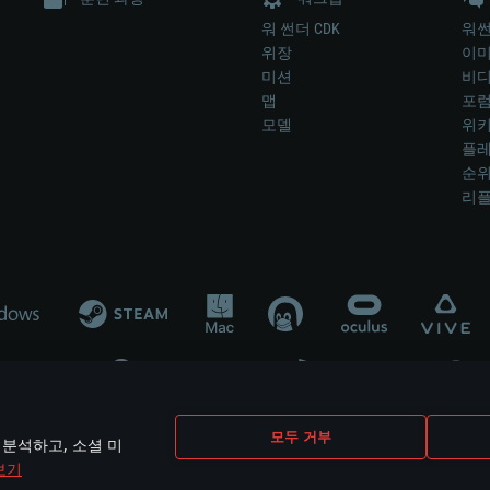
워 썬더 CDK
워썬
위장
이
미션
비
맵
포
모델
위
플레
순
리
개발 업체나 장비 제조 업체가 게임 개발 후원 또는 홍보에 참여하지 않습니
모두 거부
 분석하고, 소셜 미
mes are the property of their respective owners.
보기
개인정보 정책