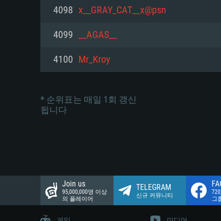
네트워크: 브로드밴드 인터넷
4098
x__GRAY_CAT__x@psn
여유 저장 공간: 22.1 GB (최소
네트워크: 브로드밴드 인터넷
여유 저장 공간: 22.1 GB (최소
4099
__AGAS__
여유 저장 공간: 22.1 GB (최소
4100
Mr_Kroy
* 순위표는 매일 1회 갱신
됩니다
Join us
FA
TELEGRAM
95,000,000명 이상
72
신규 커뮤니티
의 플레이어
그
게임
미디어