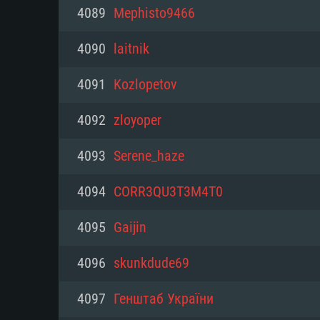
PC
4089
Mephisto9466
4090
laitnik
최소사양
최소사양
최소사양
4091
Kozlopetov
운영체제: Windows 10 (64 bit)
운영체제: Mac OS Big Sur 11.0
운영체제: 64bit Linux 중 최신 
4092
zloyoper
프로세서: 2.2 GHz 듀얼코어 이
프로세서: 최소 2.2 GHz의 Core i5 
프로세서: 2.4 GHz 듀얼코어
4093
Serene_haze
원하지 않습니다)
메모리: 4GB
메모리: 4 GB
4094
CORR3QU3T3M4T0
메모리: 6 GB
그래픽 카드: DirectX 11 이상을
그래픽 카드: Vulkan 을 지원하
4095
Gaijіn
Radeon 77XX / NVIDIA GeForc
그래픽 카드: Metal 을 지원하는 Intel
이버를 지원하는 NVIDIA 660 (
4096
skunkdude69
해상도: 720p
(Mac), 혹은 이와 비슷한 성능을
와 동급의 성능을 가지며 최신 
의 AMD/Nvidia. 최소 해상도: 72
지원하는 AMD (6개월 미만; 최
4097
Генштаб України
네트워크: 브로드밴드 인터넷
720p)