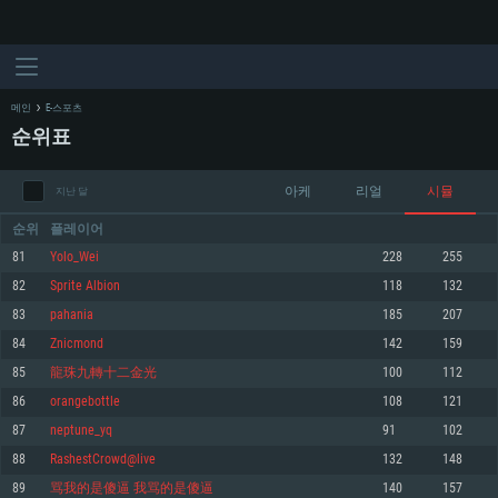
메인
E-스포츠
순위표
아케
리얼
시뮬
지난 달
순위
플레이어
81
Yolo_Wei
228
255
82
Sprite Albion
118
132
시스템 요구사항
83
pahania
185
207
84
Znicmond
142
159
PC
MAC
85
龍珠九轉十二金光
100
112
Linux
86
orangebottle
108
121
최소사양
최소사양
최소사양
87
neptune_yq
91
102
운영체제: Windows 10 (64 bit)
운영체제: Mac OS Big Sur 11.0
운영체제: 64bit Linux 중 최신 버전
88
RashestCrowd@live
132
148
89
骂我的是傻逼 我骂的是傻逼
140
157
프로세서: 2.2 GHz 듀얼코어 이상
프로세서: 최소 2.2 GHz의 Core i5 (Intel Xeon 은 지원하지 않습니다)
프로세서: 2.4 GHz 듀얼코어