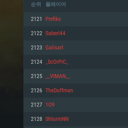
순위
플레이어
2121
Prefiks
2122
SaberI44
2123
Galisart
2124
_ScOrPiC_
2125
__VIMAN__
2126
TheDuffman
2127
1О9
2128
ShturmNN