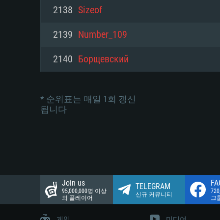
네트워크: 브로드밴드 인터넷
2138
Sizeof
여유 저장 공간: 22.1 GB (최소
네트워크: 브로드밴드 인터넷
여유 저장 공간: 22.1 GB (최소
2139
Number_109
여유 저장 공간: 22.1 GB (최소
2140
Борщевский
* 순위표는 매일 1회 갱신
됩니다
Join us
FA
TELEGRAM
95,000,000명 이상
72
신규 커뮤니티
의 플레이어
그
게임
미디어