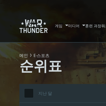
게임
미디어
훈련 과정
워
메인
E-스포츠
순위표
지난 달