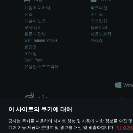
게임에 대하여
파트너십
뉴스
비디오
개발자 노트
스크린샷
군사 장비
월페이퍼
질문과 답변
사운드트랙
War Thunder Mobile
자료집
변경점
초대장
Gaijin Pass
유용한 소프트웨어
이 사이트의 쿠키에 대해
게임 에서 어떠한 현실의 무기나 차량을 묘사하는 것은 무기 
당사는 쿠키를 사용하여 사이트 성능 및 사용에 대한 정보를 수집 및
© 2011—2026 Gaijin Games Kft. All trademarks, logos and brand na
디어 기능 제공과 콘텐츠 및 광고를 개선 및 맞춤화합니다.
더 알아
이용 약관
이용 약관