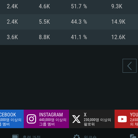
여유 저장 공간: 62
2.4K
4.6K
51.7 %
9.3K
 클라이언트)
여유 저장 공간: 62
네트워크: 브로드
 클라이언트)
2.4K
5.5K
44.3 %
14.9K
 클라이언트)
여유 저장 공간: 62
3.6K
8.8K
41.1 %
12.6K
CEBOOK
INSTAGRAM
X
YOU
0,000명 이상의
440,000명 이상의
230,000명 이상의
2,65
룹 멤버
그룹 멤버
팔로워
의 
훈련 과정
워크숍