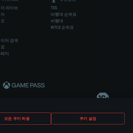
더 라이브
TSS
미지
비행대 순위표
디오
비행대
럼
WTCS 순위표
키
이어 검색
위표
플레이
다..
모든 쿠키 허용
쿠키 설정
쿠키 설정
고객 지원