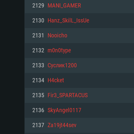
PC
2129
MANI_GAMER
2130
Hanz_SkilL_IssUe
최소사양
최소사양
최소사양
2131
Nooicho
운영체제: Windows 10 (64 bit)
운영체제: Mac OS Big Sur 11.0
운영체제: 64bit Linux 중 최신 
2132
m0n0type
프로세서: 2.2 GHz 듀얼코어 이
프로세서: 최소 2.2 GHz의 Core i5 
프로세서: 2.4 GHz 듀얼코어
2133
Суслик1200
원하지 않습니다)
메모리: 4GB
메모리: 4 GB
2134
H4cket
메모리: 6 GB
그래픽 카드: DirectX 11 이상을
그래픽 카드: Vulkan 을 지원하
2135
Fir3_SPARTACUS
Radeon 77XX / NVIDIA GeForc
그래픽 카드: Metal 을 지원하는 Intel
이버를 지원하는 NVIDIA 660 (
2136
SkyAngel0117
해상도: 720p
(Mac), 혹은 이와 비슷한 성능을
와 동급의 성능을 가지며 최신 
의 AMD/Nvidia. 최소 해상도: 72
지원하는 AMD (6개월 미만; 최
2137
Za19jt44sev
네트워크: 브로드밴드 인터넷
720p)