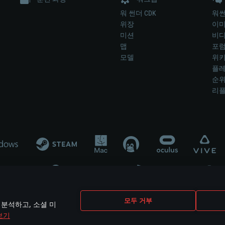
워 썬더 CDK
워썬
위장
이
미션
비
맵
포
모델
위
플레
순
리
개발 업체나 장비 제조 업체가 게임 개발 후원 또는 홍보에 참여하지 않습니
모두 거부
 분석하고, 소셜 미
mes are the property of their respective owners.
보기
개인정보 정책