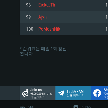
네트워크: 브로드밴드 인터넷
98
Eicke_Th
1
여유 저장 공간: 22.1 GB (최소
네트워크: 브로드밴드 인터넷
여유 저장 공간: 22.1 GB (최소
99
Ajvn
1
여유 저장 공간: 22.1 GB (최소
100
PoMoshNik
1
* 순위표는 매일 1회 갱신
됩니다
Join us
FA
TELEGRAM
95,000,000명 이상
72
신규 커뮤니티
의 플레이어
그
게임
미디어