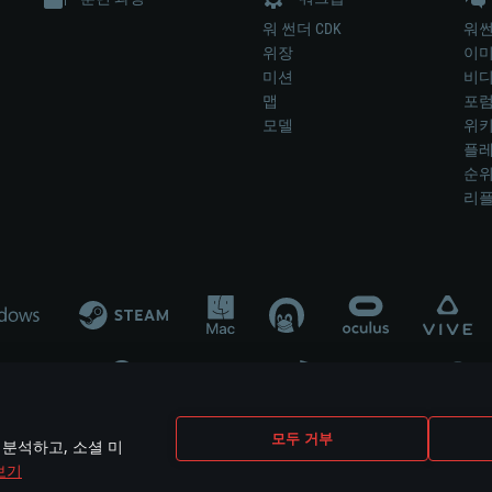
워 썬더 CDK
워썬
위장
이
미션
비
맵
포
모델
위
플레
순
리
개발 업체나 장비 제조 업체가 게임 개발 후원 또는 홍보에 참여하지 않습니
모두 거부
 분석하고, 소셜 미
mes are the property of their respective owners.
보기
개인정보 정책