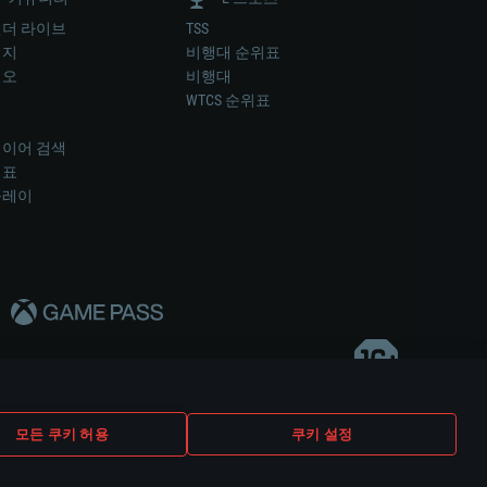
더 라이브
TSS
미지
비행대 순위표
디오
비행대
럼
WTCS 순위표
키
이어 검색
위표
플레이
다..
모든 쿠키 허용
쿠키 설정
쿠키 설정
고객 지원