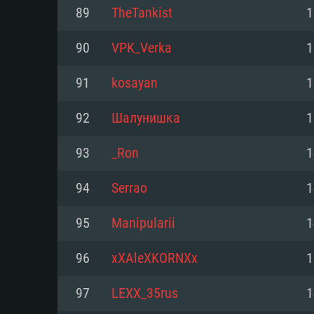
PC
89
TheTankist
1
90
VPK_Verka
1
최소사양
최소사양
최소사양
91
kosayan
1
운영체제: Windows 10 (64 bit)
운영체제: Mac OS Big Sur 11.0
운영체제: 64bit Linux 중 최신 
92
Шалунишка
1
프로세서: 2.2 GHz 듀얼코어 이
프로세서: 최소 2.2 GHz의 Core i5 
프로세서: 2.4 GHz 듀얼코어
93
_Ron
1
원하지 않습니다)
메모리: 4GB
메모리: 4 GB
94
Serrao
1
메모리: 6 GB
그래픽 카드: DirectX 11 이상을
그래픽 카드: Vulkan 을 지원하
95
Manipularii
1
Radeon 77XX / NVIDIA GeForc
그래픽 카드: Metal 을 지원하는 Intel
이버를 지원하는 NVIDIA 660 (
96
xXAleXKORNXx
1
해상도: 720p
(Mac), 혹은 이와 비슷한 성능을
와 동급의 성능을 가지며 최신 
의 AMD/Nvidia. 최소 해상도: 72
지원하는 AMD (6개월 미만; 최
97
LEXX_35rus
1
네트워크: 브로드밴드 인터넷
720p)