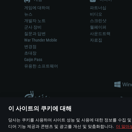
게임에 대하여
파트너십
뉴스
비디오
개발자 노트
스크린샷
군사 장비
월페이퍼
질문과 답변
사운드트랙
War Thunder Mobile
자료집
변경점
초대장
Gaijin Pass
유용한 소프트웨어
이 사이트의 쿠키에 대해
게임 에서 어떠한 현실의 무기나 차량을 묘사하는 것은 무기 
당사는 쿠키를 사용하여 사이트 성능 및 사용에 대한 정보를 수집 및
© 2011—2026 Gaijin Games Kft. All trademarks, logos and brand na
디어 기능 제공과 콘텐츠 및 광고를 개선 및 맞춤화합니다.
더 알아
이용 약관
이용 약관