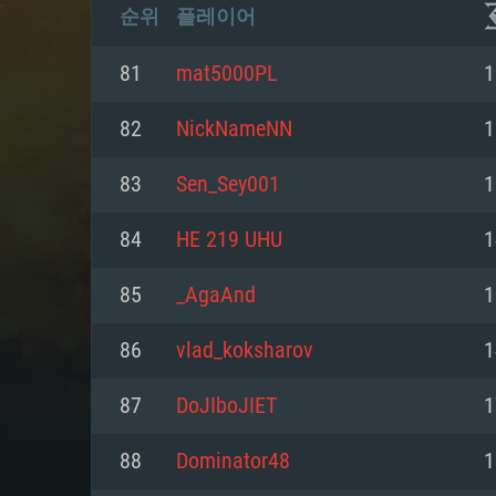
순위
플레이어
81
mat5000PL
1
82
NickNameNN
1
83
Sen_Sey001
1
84
HE 219 UHU
1
85
_AgaAnd
1
86
vlad_koksharov
1
87
DoJIboJIET
1
88
Dominator48
1