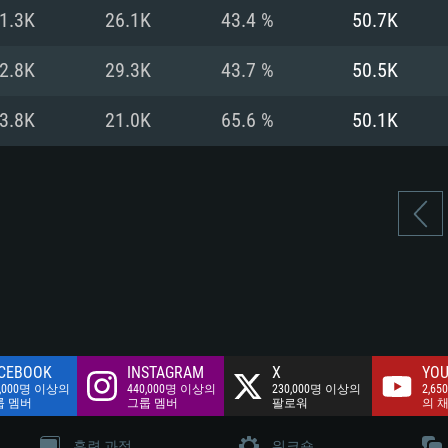
여유 저장 공간: 62
1.3K
26.1K
43.4 %
50.7K
 클라이언트)
여유 저장 공간: 62
네트워크: 브로드
 클라이언트)
2.8K
29.3K
43.7 %
50.5K
 클라이언트)
여유 저장 공간: 62
3.8K
21.0K
65.6 %
50.1K
CEBOOK
INSTAGRAM
X
YOU
0,000명 이상의
440,000명 이상의
230,000명 이상의
2,65
룹 멤버
그룹 멤버
팔로워
의 
훈련 과정
워크숍