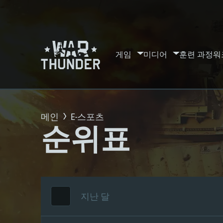
게임
미디어
훈련 과정
워
메인
E-스포츠
순위표
지난 달