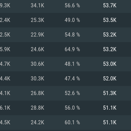
MAC
9.3K
34.1K
56.6 %
53.7K
2.4K
25.3K
49.0 %
53.5K
권장 사양
권장 사양
권장 사양
2.5K
22.9K
54.8 %
53.2K
버전
운영체제: Windows 1
운영체제: Mac OS B
운영체제: Ubuntu 20
5.9K
24.6K
64.9 %
53.2K
상
(Intel Xeon 은 지
프로세서: Intel Co
프로세서: Core i7
프로세서: Intel Cor
4.7K
30.6K
48.1 %
53.0K
다)
메모리: 16 GB 이
메모리: 16 GB
4.4K
30.3K
47.4 %
52.0K
메모리: 8 GB
 지원하는 AMD
고, 최신 그래픽 드라
그래픽 카드: Direc
그래픽 카드: Vul
4.1K
26.8K
52.6 %
51.3K
e GT 660. 최소 사양
 Iris Pro 5200
6개월 미만) 혹은 그
GeForce 1060,
그래픽 카드: Metal
이버를 지원하는 NVI
6.1K
28.8K
56.0 %
51.1K
 가지는 Mac 버전
그래픽 드라이버를
상
와 동급의 성능을
네트워크: 브로드
0p
소사양 지원 해상도
지원하는 AMD RX
4.5K
24.2K
60.1 %
51.1K
네트워크: 브로드
해상도 720p) 이상