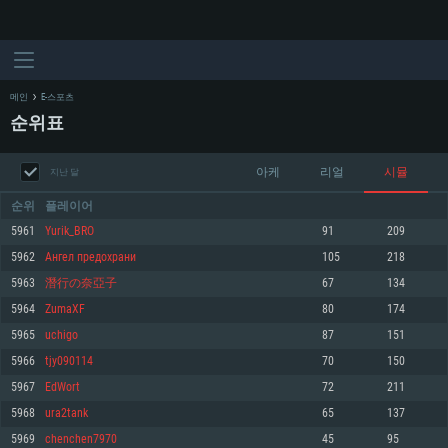
메인
E-스포츠
순위표
아케
리얼
시뮬
지난 달
순위
플레이어
5961
Yurik_BRO
91
209
5962
Ангел предохрани
105
218
시스템 요구사항
5963
潛行の奈亞子
67
134
5964
ZumaXF
80
174
PC
MAC
5965
uchigo
87
151
Linux
5966
tjy090114
70
150
최소사양
최소사양
최소사양
5967
EdWort
72
211
운영체제: Windows 10 (64 bit)
운영체제: Mac OS Big Sur 11.0
운영체제: 64bit Linux 중 최신 버전
5968
ura2tank
65
137
5969
chenchen7970
45
95
프로세서: 2.2 GHz 듀얼코어 이상
프로세서: 최소 2.2 GHz의 Core i5 (Intel Xeon 은 지원하지 않습니다)
프로세서: 2.4 GHz 듀얼코어