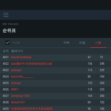
메인
E-스포츠
순위표
아케
리얼
시뮬
지난 달
순위
플레이어
4021
BlackForestpeak
47
73
4022
giao桑的牛至曾狠狠地抽查过她
156
298
시스템 요구사항
4023
pasinger
113
229
4024
benzoGHz________
80
184
PC
MAC
4025
xDraugx
125
260
Linux
4026
WHKT
118
233
최소사양
최소사양
최소사양
4027
dumpling11583
145
200
운영체제: Windows 10 (64 bit)
운영체제: Mac OS Big Sur 11.0
운영체제: 64bit Linux 중 최신 버전
4028
Mrbob1947
69
102
4029
中南海特聘首席考古专家孙殿英
98
180
프로세서: 2.2 GHz 듀얼코어 이상
프로세서: 최소 2.2 GHz의 Core i5 (Intel Xeon 은 지원하지 않습니다)
프로세서: 2.4 GHz 듀얼코어