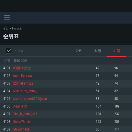
메인
E-스포츠
순위표
아케
리얼
시뮬
지난 달
순위
플레이어
4101
帕斯卡女士
42
96
4102
ioon_Kerewa
67
94
시스템 요구사항
4103
22TheFenix22
42
74
4104
Nishizumi_Miho_
51
82
PC
MAC
4105
stormtrooper8705@psn
38
88
Linux
4106
Adan-113
107
189
최소사양
최소사양
최소사양
4107
The_D_point_Nr1
128
232
운영체제: Windows 10 (64 bit)
운영체제: Mac OS Big Sur 11.0
운영체제: 64bit Linux 중 최신 버전
4108
SwissWarrior_
153
253
4109
Mayonnaze
56
111
프로세서: 2.2 GHz 듀얼코어 이상
프로세서: 최소 2.2 GHz의 Core i5 (Intel Xeon 은 지원하지 않습니다)
프로세서: 2.4 GHz 듀얼코어