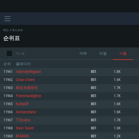
메인
E-스포츠
순위표
아케
리얼
시뮬
지난 달
순위
플레이어
11961
rodoruby86@psn
801
1.8K
11962
César-Clown
801
1.6K
시스템 요구사항
11963
斯拉夫典狱长
801
1.7K
11964
Polenmarkt@live
801
1.7K
PC
MAC
11965
KutepOF
801
1.6K
Linux
11966
Xenopredator
801
1.6K
최소사양
최소사양
최소사양
11967
T72cobra
801
1.7K
운영체제: Windows 10 (64 bit)
운영체제: Mac OS Big Sur 11.0
운영체제: 64bit Linux 중 최신 버전
11968
Steel Talant
801
1.6K
11969
RF400RV
801
1.2K
프로세서: 2.2 GHz 듀얼코어 이상
프로세서: 최소 2.2 GHz의 Core i5 (Intel Xeon 은 지원하지 않습니다)
프로세서: 2.4 GHz 듀얼코어