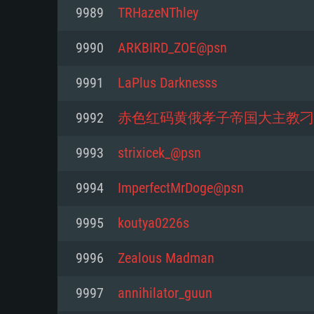
PC
9989
TRHazeNThley
9990
ARKBIRD_ZOE@psn
최소사양
최소사양
최소사양
9991
LaPlus Darknesss
운영체제: Windows 10 (64 bit)
운영체제: Mac OS Big Sur 11.0
운영체제: 64bit Linux 중 최신 
9992
赤色红码黄俄孝子帝国大主教刁
프로세서: 2.2 GHz 듀얼코어 이
프로세서: 최소 2.2 GHz의 Core i5 
프로세서: 2.4 GHz 듀얼코어
9993
strixicek_@psn
원하지 않습니다)
메모리: 4GB
메모리: 4 GB
9994
ImperfectMrDoge@psn
메모리: 6 GB
그래픽 카드: DirectX 11 이상을
그래픽 카드: Vulkan 을 지원하
9995
koutya0226s
Radeon 77XX / NVIDIA GeForc
그래픽 카드: Metal 을 지원하는 Intel
이버를 지원하는 NVIDIA 660 (
9996
Zealous Madman
해상도: 720p
(Mac), 혹은 이와 비슷한 성능을
와 동급의 성능을 가지며 최신 
의 AMD/Nvidia. 최소 해상도: 72
지원하는 AMD (6개월 미만; 최
9997
annihilator_guun
네트워크: 브로드밴드 인터넷
720p)