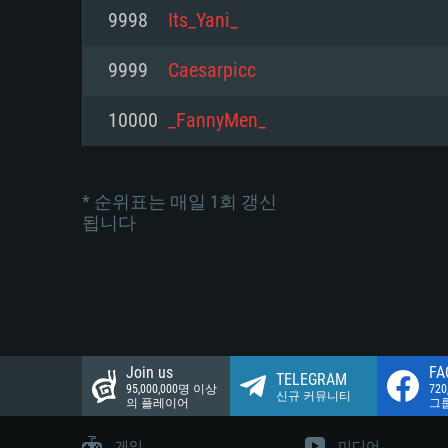
네트워크: 브로드밴드 인터넷
9998
Its_Yani_
여유 저장 공간: 22.1 GB (최소
네트워크: 브로드밴드 인터넷
여유 저장 공간: 22.1 GB (최소
9999
Caesarpicc
여유 저장 공간: 22.1 GB (최소
10000
_FannyMen_
* 순위표는 매일 1회 갱신
됩니다
Join us
FA
TELEGRAM
95,000,000명 이상
72
신규 커뮤니티
의 플레이어
그
게임
미디어