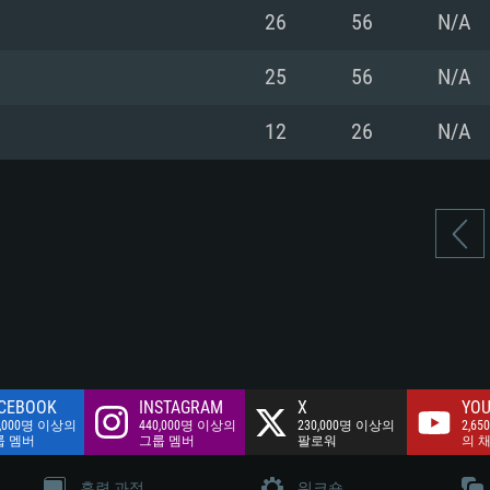
여유 저장 공간: 62
26
56
N/A
 클라이언트)
여유 저장 공간: 62
네트워크: 브로드
 클라이언트)
25
56
N/A
 클라이언트)
여유 저장 공간: 62
12
26
N/A
CEBOOK
INSTAGRAM
X
YOU
0,000명 이상의
440,000명 이상의
230,000명 이상의
2,65
룹 멤버
그룹 멤버
팔로워
의 
훈련 과정
워크숍