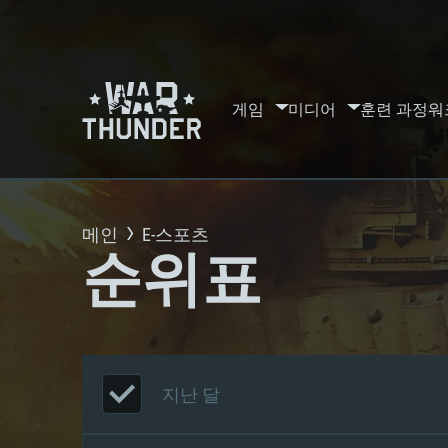
게임
미디어
훈련 과정
워
메인
E-스포츠
순위표
지난 달