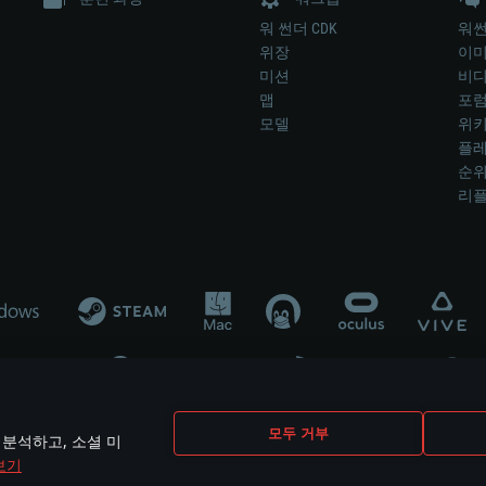
워 썬더 CDK
워썬
위장
이
미션
비
맵
포
모델
위
플레
순
리
개발 업체나 장비 제조 업체가 게임 개발 후원 또는 홍보에 참여하지 않습니
모두 거부
 분석하고, 소셜 미
mes are the property of their respective owners.
보기
개인정보 정책