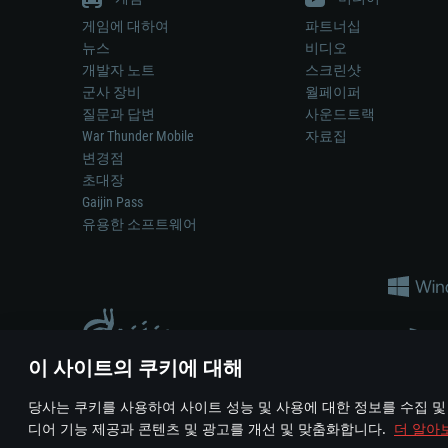
게임에 대하여
파트너십
뉴스
비디오
개발자 노트
스크린샷
군사 장비
월페이퍼
질문과 답변
사운드트랙
War Thunder Mobile
자료집
변경점
초대장
Gaijin Pass
유용한 소프트웨어
이 사이트의 쿠키에 대해
게임 에서 어떠한 현실의 무기나 차량을 묘사하는 것은 무기 
당사는 쿠키를 사용하여 사이트 성능 및 사용에 대한 정보를 수집 및
© 2011—2026 Gaijin Games Kft. All trademarks, logos and brand na
디어 기능 제공과 콘텐츠 및 광고를 개선 및 맞춤화합니다.
더 알아
이용 약관
이용 약관