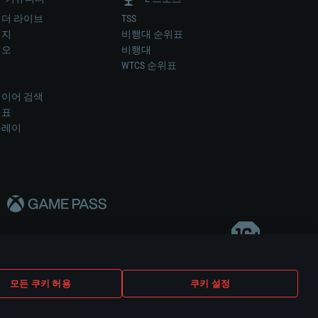
더 라이브
TSS
미지
비행대 순위표
디오
비행대
럼
WTCS 순위표
키
이어 검색
위표
플레이
다..
모든 쿠키 허용
쿠키 설정
쿠키 설정
고객 지원