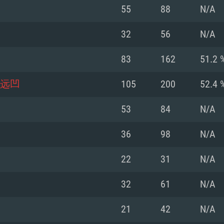
MAC
55
88
N/A
32
56
N/A
권장 사양
권장 사양
권장 사양
83
162
51.2 
버전
운영체제: Windows 1
운영체제: Mac OS B
운영체제: Ubuntu 20
远凹
105
200
52.4 
상
(Intel Xeon 은 지
프로세서: Intel Co
프로세서: Core i7
프로세서: Intel Cor
53
84
N/A
다)
메모리: 16 GB 이
메모리: 16 GB
36
98
N/A
메모리: 8 GB
 지원하는 AMD
고, 최신 그래픽 드라
그래픽 카드: Direc
그래픽 카드: Vul
22
31
N/A
e GT 660. 최소 사양
 Iris Pro 5200
6개월 미만) 혹은 그
GeForce 1060,
그래픽 카드: Metal
이버를 지원하는 NVI
32
61
N/A
 가지는 Mac 버전
그래픽 드라이버를
상
와 동급의 성능을
네트워크: 브로드
0p
소사양 지원 해상도
지원하는 AMD RX
21
42
N/A
네트워크: 브로드
해상도 720p) 이상