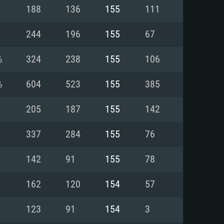
Linux
188
136
155
111
244
196
155
67
%
324
238
155
106
0/11 (64 bit)
ig Sur 11.0
.04 64bit
%
604
523
155
385
re i5 또는 Ryzen 5 3600 이상
 (Intel Xeon 은 지원하지 않습니
e i7
205
187
155
142
상
337
284
155
76
tX 11 이상을 지원하는 Nvidia
kan 을 지원하고, 최신 그래픽 드라
142
91
155
78
 또는 AMD RX 570 혹은 그 이상
을 지원하는 Radeon Vega II 이
DIA 1060 (6개월 미만) 혹은 그
162
120
154
57
 가지며 최신 그래픽 드라이버를
밴드 인터넷
 570 (6개월 미만; 최소사양 지원
123
91
154
3
밴드 인터넷