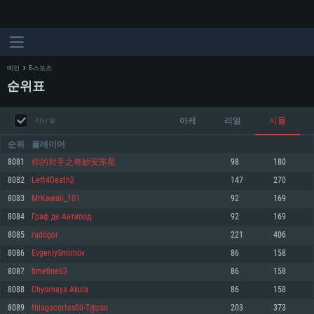
메인
E-스포츠
순위표
아케
리얼
시뮬
지난 달
순위
플레이어
8081
你的对手之奇妙安东星
98
180
8082
Left4Death2
147
270
시스템 요구사항
8083
MrKawaii_101
92
169
8084
Граф де Антипод
92
169
PC
MAC
8085
rudogor
221
406
Linux
8086
EvgeniySmirnov
86
158
최소사양
최소사양
최소사양
8087
fimefine63
86
158
운영체제: Windows 10 (64 bit)
운영체제: Mac OS Big Sur 11.0
운영체제: 64bit Linux 중 최신 버전
8088
Chyornaya Akula
86
158
8089
thiagocortes00-T@psn
203
373
프로세서: 2.2 GHz 듀얼코어 이상
프로세서: 최소 2.2 GHz의 Core i5 (Intel Xeon 은 지원하지 않습니다)
프로세서: 2.4 GHz 듀얼코어