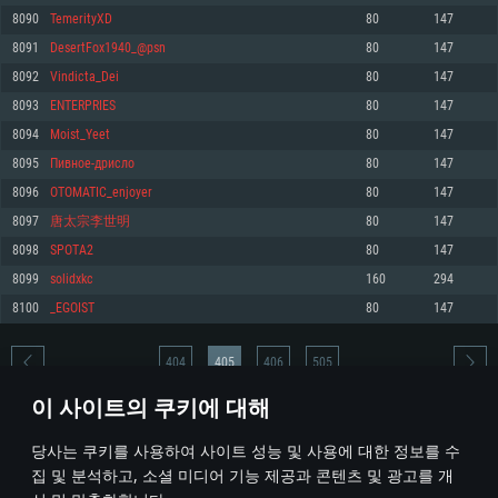
8090
TemerityXD
80
147
메모리: 4GB
메모리: 6 GB
메모리: 4 GB
8091
DesertFox1940_@psn
80
147
그래픽 카드: DirectX 11 이상을 지원하는 AMD Radeon 77XX / NVIDIA
그래픽 카드: Metal 을 지원하는 Intel Iris Pro 5200 (Mac), 혹은 이와 비슷한 성
그래픽 카드: Vulkan 을 지원하고, 최신 그래픽 드라이버를 지원하는 NVIDIA
GeForce GT 660. 최소 사양 해상도: 720p
능을 가지는 Mac 버전의 AMD/Nvidia. 최소 해상도: 720p
660 (6개월 미만) 혹은 그와 동급의 성능을 가지며 최신 그래픽 드라이버를 지
8092
Vindicta_Dei
80
147
원하는 AMD (6개월 미만; 최소사양 지원 해상도 720p)
네트워크: 브로드밴드 인터넷
네트워크: 브로드밴드 인터넷
8093
ENTERPRIES
80
147
네트워크: 브로드밴드 인터넷
여유 저장 공간: 22.1 GB (최소 클라이언트)
여유 저장 공간: 22.1 GB (최소 클라이언트)
8094
Moist_Yeet
80
147
여유 저장 공간: 22.1 GB (최소 클라이언트)
8095
Пивное-дрисло
80
147
권장 사양
권장 사양
권장 사양
8096
OTOMATIC_enjoyer
80
147
운영체제: Windows 10/11 (64 bit)
운영체제: Mac OS Big Sur 11.0
운영체제: Ubuntu 20.04 64bit
8097
唐太宗李世明
80
147
프로세서: Intel Core i5 또는 Ryzen 5 3600 이상
프로세서: Core i7 (Intel Xeon 은 지원하지 않습니다)
8098
SPOTA2
80
147
프로세서: Intel Core i7
메모리: 16 GB 이상
메모리: 8 GB
8099
solidxkc
160
294
메모리: 16 GB
그래픽 카드: DirectX 11 이상을 지원하는 Nvidia GeForce 1060, 또는 AMD RX
그래픽 카드: Metal을 지원하는 Radeon Vega II 이상
8100
_EGOIST
80
147
570 혹은 그 이상
그래픽 카드: Vulkan 을 지원하고, 최신 그래픽 드라이버를 지원하는 NVIDIA
네트워크: 브로드밴드 인터넷
1060 (6개월 미만) 혹은 그와 동급의 성능을 가지며 최신 그래픽 드라이버를
네트워크: 브로드밴드 인터넷
지원하는 AMD RX 570 (6개월 미만; 최소사양 지원 해상도 720p) 이상
여유 저장 공간: 62.2 GB (전체 클라이언트)
404
405
406
505
여유 저장 공간: 62.2 GB (전체 클라이언트)
네트워크: 브로드밴드 인터넷
이 사이트의 쿠키에 대해
여유 저장 공간: 62.2 GB (전체 클라이언트)
* 순위표는 매일 1회 갱신됩니다
당사는 쿠키를 사용하여 사이트 성능 및 사용에 대한 정보를 수
집 및 분석하고, 소셜 미디어 기능 제공과 콘텐츠 및 광고를 개