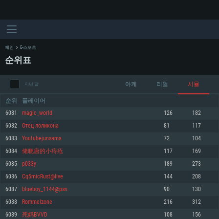
메인
E-스포츠
순위표
아케
리얼
시뮬
지난 달
순위
플레이어
6081
magic_world
126
182
6082
Отец лоликона
81
117
시스템 요구사항
6083
Youtubejunsama
72
104
6084
储晓唐的小痔疮
117
169
PC
MAC
6085
p033y
189
273
Linux
6086
Cq5micRust@live
144
208
최소사양
최소사양
최소사양
6087
blueboy_1144@psn
90
130
운영체제: Windows 10 (64 bit)
운영체제: Mac OS Big Sur 11.0
운영체제: 64bit Linux 중 최신 버전
6088
Rommelzone
216
312
6089
死妈BVVD
108
156
프로세서: 2.2 GHz 듀얼코어 이상
프로세서: 최소 2.2 GHz의 Core i5 (Intel Xeon 은 지원하지 않습니다)
프로세서: 2.4 GHz 듀얼코어