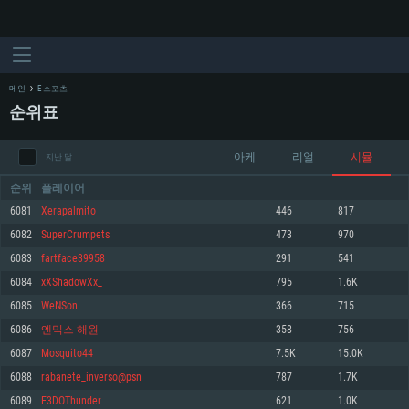
메인
E-스포츠
순위표
아케
리얼
시뮬
지난 달
순위
플레이어
6081
Xerapalmito
446
817
6082
SuperCrumpets
473
970
시스템 요구사항
6083
fartface39958
291
541
6084
xXShadowXx_
795
1.6K
PC
MAC
6085
WeNSon
366
715
Linux
6086
엔믹스 해원
358
756
최소사양
최소사양
최소사양
6087
Mosquito44
7.5K
15.0K
운영체제: Windows 10 (64 bit)
운영체제: Mac OS Big Sur 11.0
운영체제: 64bit Linux 중 최신 버전
6088
rabanete_inverso@psn
787
1.7K
6089
E3DOThunder
621
1.0K
프로세서: 2.2 GHz 듀얼코어 이상
프로세서: 최소 2.2 GHz의 Core i5 (Intel Xeon 은 지원하지 않습니다)
프로세서: 2.4 GHz 듀얼코어