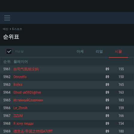
메인
E-스포츠
순위표
아케
리얼
시뮬
지난 달
순위
플레이어
5961
挂苟气氛组没妈
89
155
5962
Onnzotto
89
150
시스템 요구사항
5963
Воўка
89
165
5964
Ghost uk5926@live
89
163
PC
MAC
5965
ИстинныйСлавянин
89
183
Linux
5966
Le_Zhmih
89
159
최소사양
최소사양
최소사양
5967
ZIZUM
89
166
운영체제: Windows 10 (64 bit)
운영체제: Mac OS Big Sur 11.0
운영체제: 64bit Linux 중 최신 버전
5968
Я хочу пиццы
89
154
5969
德意志-帝国之绝唱A7URT
89
180
프로세서: 2.2 GHz 듀얼코어 이상
프로세서: 최소 2.2 GHz의 Core i5 (Intel Xeon 은 지원하지 않습니다)
프로세서: 2.4 GHz 듀얼코어