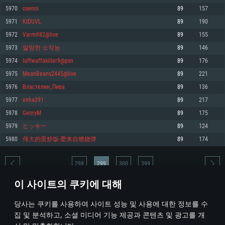
5970
oxenoi
89
157
메모리: 4GB
메모리: 6 GB
메모리: 4 GB
5971
КIDUVL
89
190
그래픽 카드: DirectX 11 이상을 지원하는 AMD Radeon 77XX / NVIDIA
그래픽 카드: Metal 을 지원하는 Intel Iris Pro 5200 (Mac), 혹은 이와 비슷한 성
그래픽 카드: Vulkan 을 지원하고, 최신 그래픽 드라이버를 지원하는 NVIDIA
GeForce GT 660. 최소 사양 해상도: 720p
능을 가지는 Mac 버전의 AMD/Nvidia. 최소 해상도: 720p
660 (6개월 미만) 혹은 그와 동급의 성능을 가지며 최신 그래픽 드라이버를 지
5972
Varmit82@live
89
155
원하는 AMD (6개월 미만; 최소사양 지원 해상도 720p)
네트워크: 브로드밴드 인터넷
네트워크: 브로드밴드 인터넷
5973
말랑한 소작농
89
146
네트워크: 브로드밴드 인터넷
여유 저장 공간: 22.1 GB (최소 클라이언트)
여유 저장 공간: 22.1 GB (최소 클라이언트)
5974
luffwaffakiller9@psn
89
176
여유 저장 공간: 22.1 GB (최소 클라이언트)
5975
MeanBeans2445@live
89
221
권장 사양
권장 사양
권장 사양
5976
Властелин_Пива
89
136
운영체제: Windows 10/11 (64 bit)
운영체제: Mac OS Big Sur 11.0
운영체제: Ubuntu 20.04 64bit
5977
enha291
89
217
프로세서: Intel Core i5 또는 Ryzen 5 3600 이상
프로세서: Core i7 (Intel Xeon 은 지원하지 않습니다)
5978
GenryM
89
175
프로세서: Intel Core i7
메모리: 16 GB 이상
메모리: 8 GB
5979
ヒッキ一
89
124
메모리: 16 GB
그래픽 카드: DirectX 11 이상을 지원하는 Nvidia GeForce 1060, 또는 AMD RX
그래픽 카드: Metal을 지원하는 Radeon Vega II 이상
5980
伟大的蛋炒饭-爱来自燃烧弹
89
174
570 혹은 그 이상
그래픽 카드: Vulkan 을 지원하고, 최신 그래픽 드라이버를 지원하는 NVIDIA
네트워크: 브로드밴드 인터넷
1060 (6개월 미만) 혹은 그와 동급의 성능을 가지며 최신 그래픽 드라이버를
네트워크: 브로드밴드 인터넷
지원하는 AMD RX 570 (6개월 미만; 최소사양 지원 해상도 720p) 이상
여유 저장 공간: 62.2 GB (전체 클라이언트)
298
299
300
399
여유 저장 공간: 62.2 GB (전체 클라이언트)
네트워크: 브로드밴드 인터넷
이 사이트의 쿠키에 대해
여유 저장 공간: 62.2 GB (전체 클라이언트)
* 순위표는 매일 1회 갱신됩니다
당사는 쿠키를 사용하여 사이트 성능 및 사용에 대한 정보를 수
집 및 분석하고, 소셜 미디어 기능 제공과 콘텐츠 및 광고를 개