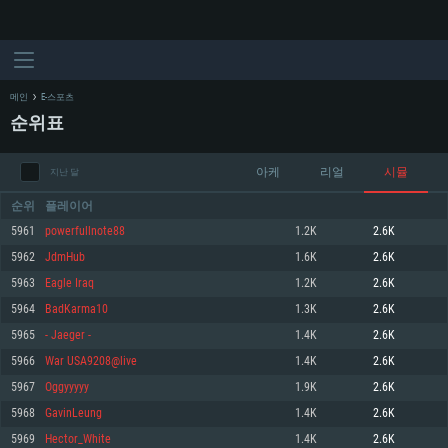
메인
E-스포츠
순위표
아케
리얼
시뮬
지난 달
순위
플레이어
5961
powerfullnote88
1.2K
2.6K
5962
JdmHub
1.6K
2.6K
시스템 요구사항
5963
Eagle Iraq
1.2K
2.6K
5964
BadKarma10
1.3K
2.6K
PC
MAC
5965
- Jaeger -
1.4K
2.6K
Linux
5966
War USA9208@live
1.4K
2.6K
최소사양
최소사양
최소사양
5967
Oggyyyyy
1.9K
2.6K
운영체제: Windows 10 (64 bit)
운영체제: Mac OS Big Sur 11.0
운영체제: 64bit Linux 중 최신 버전
5968
GavinLeung
1.4K
2.6K
5969
Hector_White
1.4K
2.6K
프로세서: 2.2 GHz 듀얼코어 이상
프로세서: 최소 2.2 GHz의 Core i5 (Intel Xeon 은 지원하지 않습니다)
프로세서: 2.4 GHz 듀얼코어