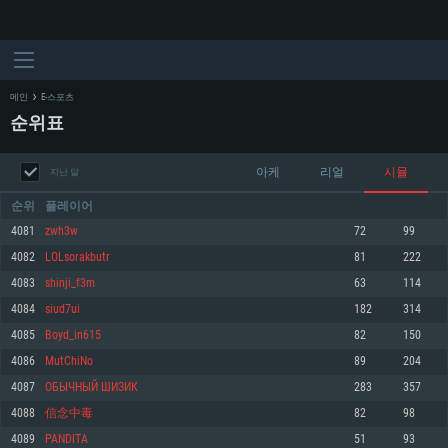
메인
E-스포츠
순위표
아케
리얼
시뮬
지난 달
순위
플레이어
4081
zwh3w
72
99
4082
LOLsorakbutr
81
222
시스템 요구사항
4083
shinji_f3m
63
114
4084
siud7ui
182
314
PC
MAC
4085
Boyd_in615
82
150
Linux
4086
MutChiNo
89
204
최소사양
최소사양
최소사양
4087
ОБЫЧНЫЙ ШИЗИК
283
357
운영체제: Windows 10 (64 bit)
운영체제: Mac OS Big Sur 11.0
운영체제: 64bit Linux 중 최신 버전
4088
信念中毒
82
98
4089
PANDITA
51
93
프로세서: 2.2 GHz 듀얼코어 이상
프로세서: 최소 2.2 GHz의 Core i5 (Intel Xeon 은 지원하지 않습니다)
프로세서: 2.4 GHz 듀얼코어