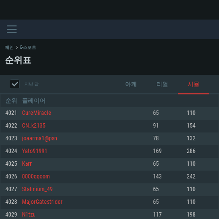
메인
E-스포츠
순위표
아케
리얼
시뮬
지난 달
순위
플레이어
4021
CureMiracle
65
110
4022
CN_k2135
91
154
시스템 요구사항
4023
joaarma1@psn
78
132
4024
Yato91991
169
286
PC
MAC
4025
Кыт
65
110
Linux
4026
0000qqcom
143
242
최소사양
최소사양
최소사양
4027
Stalinium_49
65
110
운영체제: Windows 10 (64 bit)
운영체제: Mac OS Big Sur 11.0
운영체제: 64bit Linux 중 최신 버전
4028
MajorGatestrider
65
110
4029
N1tzu
117
198
프로세서: 2.2 GHz 듀얼코어 이상
프로세서: 최소 2.2 GHz의 Core i5 (Intel Xeon 은 지원하지 않습니다)
프로세서: 2.4 GHz 듀얼코어