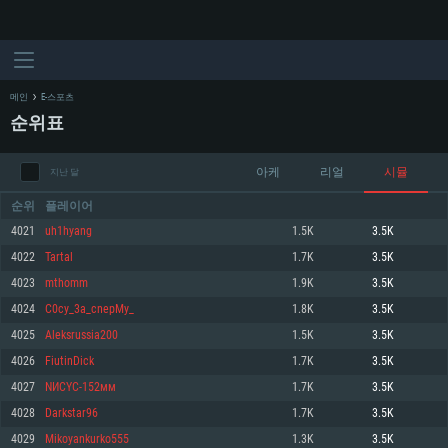
메인
E-스포츠
순위표
아케
리얼
시뮬
지난 달
순위
플레이어
4021
uh1hyang
1.5K
3.5K
4022
Tartal
1.7K
3.5K
시스템 요구사항
4023
mthomm
1.9K
3.5K
4024
C0cy_3a_cnepMy_
1.8K
3.5K
PC
MAC
4025
Aleksrussia200
1.5K
3.5K
Linux
4026
FiutinDick
1.7K
3.5K
최소사양
최소사양
최소사양
4027
NИСYС-152мм
1.7K
3.5K
운영체제: Windows 10 (64 bit)
운영체제: Mac OS Big Sur 11.0
운영체제: 64bit Linux 중 최신 버전
4028
Darkstar96
1.7K
3.5K
4029
Mikoyankurko555
1.3K
3.5K
프로세서: 2.2 GHz 듀얼코어 이상
프로세서: 최소 2.2 GHz의 Core i5 (Intel Xeon 은 지원하지 않습니다)
프로세서: 2.4 GHz 듀얼코어