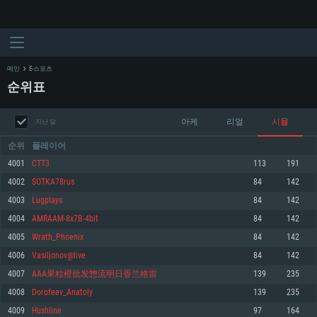
메인
E-스포츠
순위표
아케
리얼
시뮬
지난 달
순위
플레이어
4001
CTT3
113
191
4002
SOTKA78rus
84
142
시스템 요구사항
4003
LugpIays
84
142
4004
AMRAAM-8x7B-4bit
84
142
PC
MAC
4005
Wrath_Phoenix
84
142
Linux
4006
Vasiljonov@live
84
142
최소사양
최소사양
최소사양
4007
AAA果粒橙批发惣流明日香兰格雷
139
235
운영체제: Windows 10 (64 bit)
운영체제: Mac OS Big Sur 11.0
운영체제: 64bit Linux 중 최신 버전
4008
Dorofeev_Anatoly
139
235
4009
Hushline
97
164
프로세서: 2.2 GHz 듀얼코어 이상
프로세서: 최소 2.2 GHz의 Core i5 (Intel Xeon 은 지원하지 않습니다)
프로세서: 2.4 GHz 듀얼코어