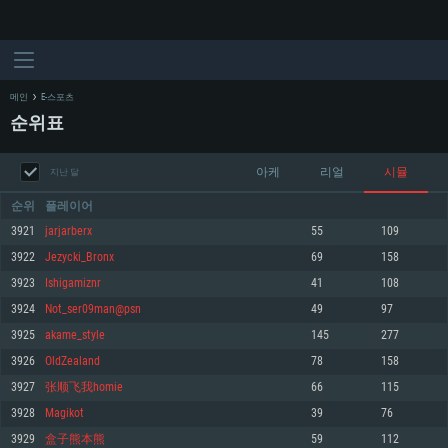
메인
E-스포츠
순위표
아케
리얼
시뮬
지난 달
순위
플레이어
3921
jarjarberx
55
109
3922
Jezycki_Bronx
69
158
시스템 요구사항
3923
Ishigamiznr
41
108
3924
Not_ser09man@psn
49
97
PC
MAC
3925
akame_style
145
277
Linux
3926
OldZealand
78
158
최소사양
최소사양
최소사양
3927
张顺飞我homie
66
115
운영체제: Windows 10 (64 bit)
운영체제: Mac OS Big Sur 11.0
운영체제: 64bit Linux 중 최신 버전
3928
Magikot
39
76
3929
盒子熊本熊
59
112
프로세서: 2.2 GHz 듀얼코어 이상
프로세서: 최소 2.2 GHz의 Core i5 (Intel Xeon 은 지원하지 않습니다)
프로세서: 2.4 GHz 듀얼코어