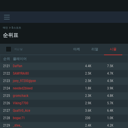
메인
E-스포츠
순위표
아케
리얼
시뮬
지난 달
순위
플레이어
2121
Daffan
4.4K
7.5K
2122
SAMYRAi80
2.5K
4.7K
시스템 요구사항
2123
jony_97200@psn
2.5K
4.5K
2124
needed2bleed
1.8K
3.9K
PC
MAC
2125
gromchack
2.3K
4.8K
Linux
2126
Viking7700
2.9K
5.7K
최소사양
최소사양
최소사양
2127
Quattr0_Ace
3.6K
6.4K
운영체제: Windows 10 (64 bit)
운영체제: Mac OS Big Sur 11.0
운영체제: 64bit Linux 중 최신 버전
2128
bogac71
230
1.0K
2129
_stee_
2.4K
4.2K
프로세서: 2.2 GHz 듀얼코어 이상
프로세서: 최소 2.2 GHz의 Core i5 (Intel Xeon 은 지원하지 않습니다)
프로세서: 2.4 GHz 듀얼코어