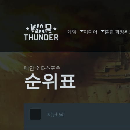
게임
미디어
훈련 과정
워
메인
E-스포츠
순위표
지난 달