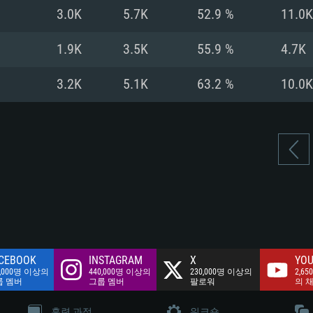
여유 저장 공간: 62
3.0K
5.7K
52.9 %
11.0K
 클라이언트)
여유 저장 공간: 62
네트워크: 브로드
 클라이언트)
1.9K
3.5K
55.9 %
4.7K
 클라이언트)
여유 저장 공간: 62
3.2K
5.1K
63.2 %
10.0K
CEBOOK
INSTAGRAM
X
YOU
0,000명 이상의
440,000명 이상의
230,000명 이상의
2,65
룹 멤버
그룹 멤버
팔로워
의 
훈련 과정
워크숍