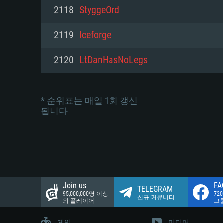
네트워크: 브로드밴드 인터넷
2118
StyggeOrd
여유 저장 공간: 22.1 GB (최소
네트워크: 브로드밴드 인터넷
여유 저장 공간: 22.1 GB (최소
2119
Iceforge
여유 저장 공간: 22.1 GB (최소
2120
LtDanHasNoLegs
* 순위표는 매일 1회 갱신
됩니다
Join us
FA
TELEGRAM
95,000,000명 이상
72
신규 커뮤니티
의 플레이어
그
게임
미디어