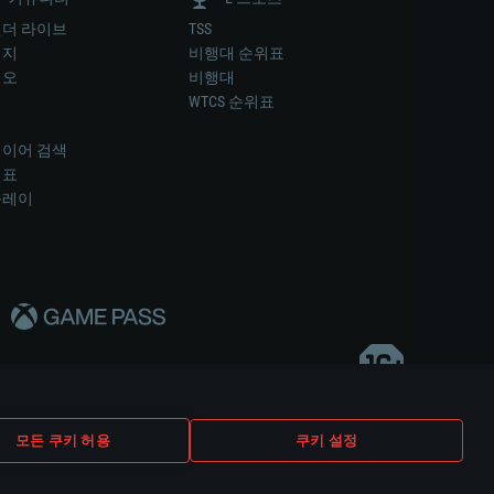
더 라이브
TSS
미지
비행대 순위표
디오
비행대
럼
WTCS 순위표
키
이어 검색
위표
플레이
다..
모든 쿠키 허용
쿠키 설정
쿠키 설정
고객 지원