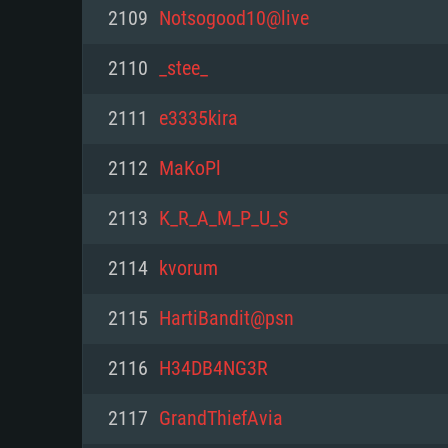
PC
2109
Notsogood10@live
2110
_stee_
최소사양
최소사양
최소사양
2111
e3335kira
운영체제: Windows 10 (64 bit)
운영체제: Mac OS Big Sur 11.0
운영체제: 64bit Linux 중 최신 
2112
MaKoPl
프로세서: 2.2 GHz 듀얼코어 이
프로세서: 최소 2.2 GHz의 Core i5 
프로세서: 2.4 GHz 듀얼코어
2113
K_R_A_M_P_U_S
원하지 않습니다)
메모리: 4GB
메모리: 4 GB
2114
kvorum
메모리: 6 GB
그래픽 카드: DirectX 11 이상을
그래픽 카드: Vulkan 을 지원하
2115
HartiBandit@psn
Radeon 77XX / NVIDIA GeForc
그래픽 카드: Metal 을 지원하는 Intel
이버를 지원하는 NVIDIA 660 (
2116
H34DB4NG3R
해상도: 720p
(Mac), 혹은 이와 비슷한 성능을
와 동급의 성능을 가지며 최신 
의 AMD/Nvidia. 최소 해상도: 72
지원하는 AMD (6개월 미만; 최
2117
GrandThiefAvia
네트워크: 브로드밴드 인터넷
720p)