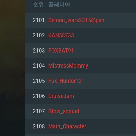
순위
플레이어
2101
Demon_wars2315@psn
2102
KAN58733
2103
FOXBAT91
2104
MistressMommy
2105
Fox_Hunter12
2106
CruiseJam
2107
Glow_sqquid
2108
Mаin_Character