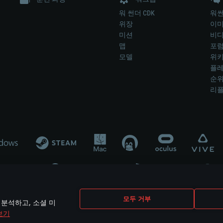
워 썬더 CDK
워썬
위장
이
미션
비
맵
포
모델
위
플레
순
리
개발 업체나 장비 제조 업체가 게임 개발 후원 또는 홍보에 참여하지 않습니
모두 거부
 분석하고, 소셜 미
mes are the property of their respective owners.
보기
개인정보 정책