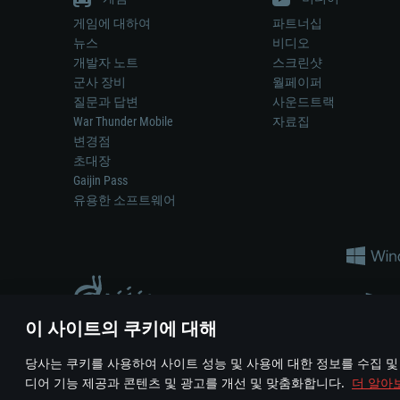
게임에 대하여
파트너십
뉴스
비디오
개발자 노트
스크린샷
군사 장비
월페이퍼
질문과 답변
사운드트랙
War Thunder Mobile
자료집
변경점
초대장
Gaijin Pass
유용한 소프트웨어
이 사이트의 쿠키에 대해
게임 에서 어떠한 현실의 무기나 차량을 묘사하는 것은 무기 
당사는 쿠키를 사용하여 사이트 성능 및 사용에 대한 정보를 수집 및
© 2011—2026 Gaijin Games Kft. All trademarks, logos and brand na
디어 기능 제공과 콘텐츠 및 광고를 개선 및 맞춤화합니다.
더 알아
이용 약관
이용 약관