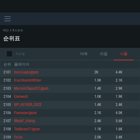
메인
E-스포츠
순위표
아케
리얼
시뮬
지난 달
순위
플레이어
2101
boricuagio@psn
2K
4.4K
2102
Krachbummflitzer
1.0K
2.1K
시스템 요구사항
2103
MarceloTapia321@psn
1.4K
2.9K
2104
Edelweiß
1.0K
1.9K
PC
MAC
2105
WP_KEYSER_SOZE
1.4K
2.4K
Linux
2106
Pamasavi@psn
2.1K
4.0K
최소사양
최소사양
최소사양
2107
RNoAF_Viking
2.4K
5.6K
운영체제: Windows 10 (64 bit)
운영체제: Mac OS Big Sur 11.0
운영체제: 64bit Linux 중 최신 버전
2108
TdaBeast21@psn
1.1K
1.6K
2109
Oclos
2.0K
3.4K
프로세서: 2.2 GHz 듀얼코어 이상
프로세서: 최소 2.2 GHz의 Core i5 (Intel Xeon 은 지원하지 않습니다)
프로세서: 2.4 GHz 듀얼코어